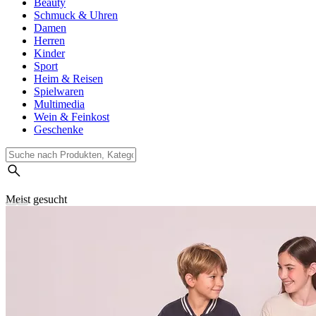
Beauty
Schmuck & Uhren
Damen
Herren
Kinder
Sport
Heim & Reisen
Spielwaren
Multimedia
Wein & Feinkost
Geschenke
Meist gesucht
Suchverlauf