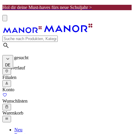
Hol dir deine Must-haves fürs neue Schuljahr >
Meist gesucht
DE
Suchverlauf
Filialen
Konto
Wunschlisten
Warenkorb
Neu