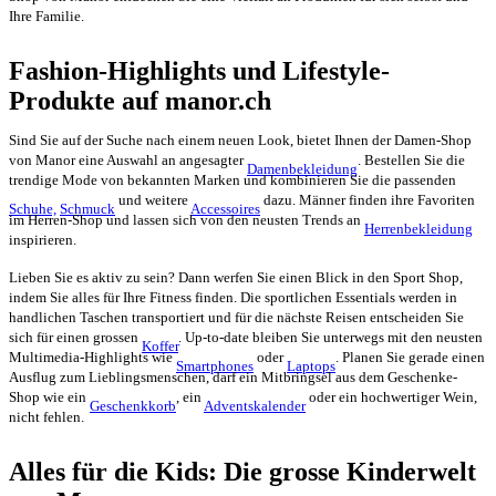
Ihre Familie.
Fashion-Highlights und Lifestyle-
Produkte auf manor.ch
Sind Sie auf der Suche nach einem neuen Look, bietet Ihnen der Damen-Shop
von Manor eine Auswahl an angesagter
. Bestellen Sie die
Damenbekleidung
trendige Mode von bekannten Marken und kombinieren Sie die passenden
und weitere
dazu. Männer finden ihre Favoriten
Schuhe,
Schmuck
Accessoires
im Herren-Shop und lassen sich von den neusten Trends an
Herrenbekleidung
inspirieren.
Lieben Sie es aktiv zu sein? Dann werfen Sie einen Blick in den Sport Shop,
indem Sie alles für Ihre Fitness finden. Die sportlichen Essentials werden in
handlichen Taschen transportiert und für die nächste Reisen entscheiden Sie
sich für einen grossen
. Up-to-date bleiben Sie unterwegs mit den neusten
Koffer
Multimedia-Highlights wie
oder
. Planen Sie gerade einen
Smartphones
Laptops
Ausflug zum Lieblingsmenschen, darf ein Mitbringsel aus dem Geschenke-
Shop wie ein
, ein
oder ein hochwertiger Wein,
Geschenkkorb
Adventskalender
nicht fehlen.
Alles für die Kids: Die grosse Kinderwelt