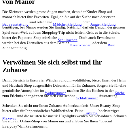
von Manor
Die Kleinsten werden grosse Augen machen, denn der Kinder-Shop auf
manor.ch bietet ihre Favoriten. Egal, ob Sie auf der Suche nach der ersten
sind oder neue
oder
Babyausstattung
Mädchenkleidung
Jungenkleidung
benötigen, bei Manor werden Sie fündig. Natürlich darf ein Besuch der grossen
Spielwaren-Welt auf dem Shopping-Trip nicht fehlen. Geht es in die Schule,
bietet der Papeterie-Shop nützliche
. Doch auch Erwachsene
Schulsachen
werden bei den Utensilien aus dem Bereich
oder dem
-
Kreativbedarf
Büro
Zubehör fündig.
Verwöhnen Sie sich selbst und Ihr
Zuhause
Damit Sie sich in Ihren vier Wänden rundum wohlfühlen, bietet Ihnen der Heim
und Haushalt Shop ausgewählte Dekoration für Ihr Zuhause. Sorgen Sie für eine
gemütliche Atmosphäre im
machen Sie das Kochen in der
Wohnzimmer,
Küche
zum Erlebnis oder gönnen Sie sich eine schöne
-Ausstattung.
Schlafzimmer
Schenken Sie nicht nur Ihrem Zuhause Aufmerksamkeit. Unser Beauty-Shop
bietet alles für Ihr persönliches Wohlbefinden. Feine
hochwertiges
Parfums,
und die neusten Kosmetik-Highlights werden Sie verwöhnen. Schauen
Make-up
Sie sich im Online-Shop von Manor um und erleben Sie Ihren “Special
Everyday”-Einkaufsmoment.