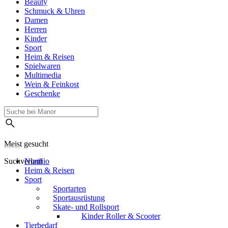
Beauty
Schmuck & Uhren
Damen
Herren
Kinder
Sport
Heim & Reisen
Spielwaren
Multimedia
Wein & Feinkost
Geschenke
Meist gesucht
Suchverlauf
Northio
Heim & Reisen
Sport
Sportarten
Sportausrüstung
Skate- und Rollsport
Kinder Roller & Scooter
Tierbedarf