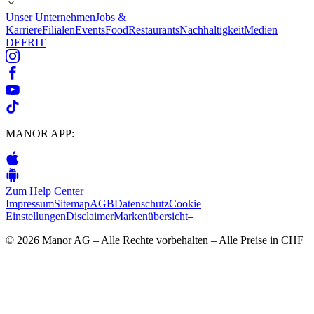
Unser Unternehmen
Jobs &
Karriere
Filialen
Events
Food
Restaurants
Nachhaltigkeit
Medien
DE
FR
IT
MANOR APP:
Zum Help Center
Impressum
Sitemap
AGB
Datenschutz
Cookie
Einstellungen
Disclaimer
Markenübersicht
–
© 2026 Manor AG – Alle Rechte vorbehalten – Alle Preise in CHF