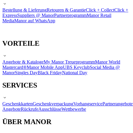
Bestellung & Lieferung
Retouren & Garantie
Click + Collect
Click +
Express
Suppliers @ Manor
Partnerprogramm
Manor Retail
Media
Manor auf WhatsApp
VORTEILE
Angebote & Kataloge
My Manor Treueprogramm
Manor World
Mastercard®
Manor Mobile App
UBS Keyclub
Social Media @
Manor
Singles Day
Black Friday
National Day
SERVICES
Geschenkkarten
Geschenkverpackung
Vorhangservice
Partnerangebote
Angebote
Rückrufe
Ausschlüsse
Wettbewerbe
ÜBER MANOR