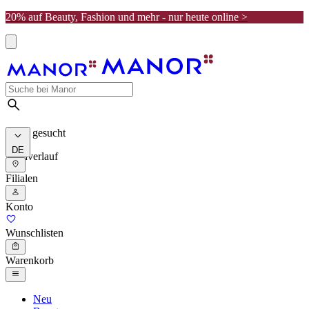
20% auf Beauty, Fashion und mehr - nur heute online >
Meist gesucht
DE
Suchverlauf
Filialen
Konto
Wunschlisten
Warenkorb
Neu