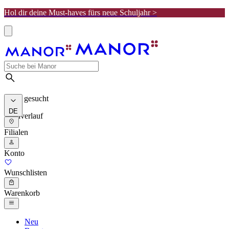
Hol dir deine Must-haves fürs neue Schuljahr >
Meist gesucht
DE
Suchverlauf
Filialen
Konto
Wunschlisten
Warenkorb
Neu