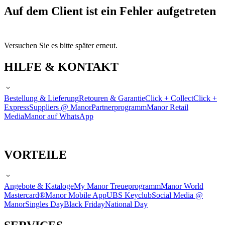
Auf dem Client ist ein Fehler aufgetreten
Versuchen Sie es bitte später erneut.
HILFE & KONTAKT
Bestellung & Lieferung
Retouren & Garantie
Click + Collect
Click +
Express
Suppliers @ Manor
Partnerprogramm
Manor Retail
Media
Manor auf WhatsApp
VORTEILE
Angebote & Kataloge
My Manor Treueprogramm
Manor World
Mastercard®
Manor Mobile App
UBS Keyclub
Social Media @
Manor
Singles Day
Black Friday
National Day