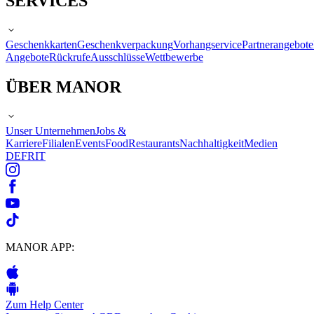
SERVICES
Geschenkkarten
Geschenkverpackung
Vorhangservice
Partnerangebote
Angebote
Rückrufe
Ausschlüsse
Wettbewerbe
ÜBER MANOR
Unser Unternehmen
Jobs &
Karriere
Filialen
Events
Food
Restaurants
Nachhaltigkeit
Medien
DE
FR
IT
MANOR APP:
Zum Help Center