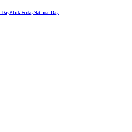
s Day
Black Friday
National Day