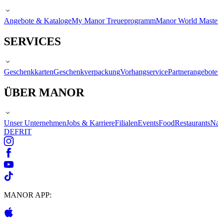
Angebote & Kataloge
My Manor Treueprogramm
Manor World Maste
SERVICES
Geschenkkarten
Geschenkverpackung
Vorhangservice
Partnerangebote
ÜBER MANOR
Unser Unternehmen
Jobs & Karriere
Filialen
Events
Food
Restaurants
Na
DE
FR
IT
MANOR APP: