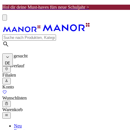
Hol dir deine Must-haves fürs neue Schuljahr >
Meist gesucht
DE
Suchverlauf
Filialen
Konto
Wunschlisten
Warenkorb
Neu