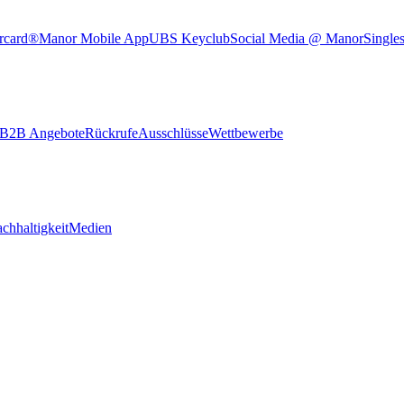
rcard®
Manor Mobile App
UBS Keyclub
Social Media @ Manor
Single
B2B Angebote
Rückrufe
Ausschlüsse
Wettbewerbe
chhaltigkeit
Medien