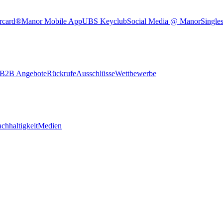
rcard®
Manor Mobile App
UBS Keyclub
Social Media @ Manor
Single
B2B Angebote
Rückrufe
Ausschlüsse
Wettbewerbe
chhaltigkeit
Medien