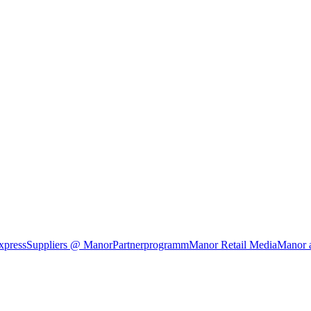
xpress
Suppliers @ Manor
Partnerprogramm
Manor Retail Media
Manor 