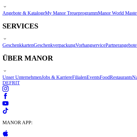
Angebote & Kataloge
My Manor Treueprogramm
Manor World Maste
SERVICES
Geschenkkarten
Geschenkverpackung
Vorhangservice
Partnerangebote
ÜBER MANOR
Unser Unternehmen
Jobs & Karriere
Filialen
Events
Food
Restaurants
Na
DE
FR
IT
MANOR APP: