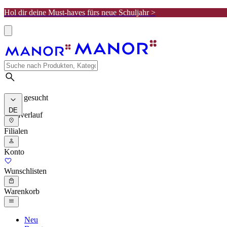
Hol dir deine Must-haves fürs neue Schuljahr >
Meist gesucht
DE
Suchverlauf
Filialen
Konto
Wunschlisten
Warenkorb
Neu