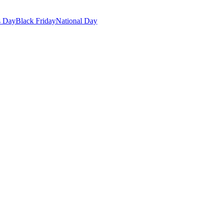
s Day
Black Friday
National Day