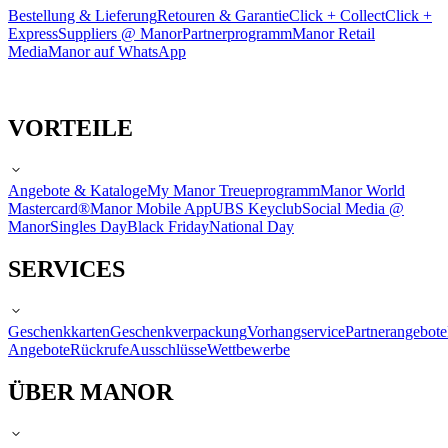
Bestellung & Lieferung
Retouren & Garantie
Click + Collect
Click +
Express
Suppliers @ Manor
Partnerprogramm
Manor Retail
Media
Manor auf WhatsApp
VORTEILE
Angebote & Kataloge
My Manor Treueprogramm
Manor World
Mastercard®
Manor Mobile App
UBS Keyclub
Social Media @
Manor
Singles Day
Black Friday
National Day
SERVICES
Geschenkkarten
Geschenkverpackung
Vorhangservice
Partnerangebote
Angebote
Rückrufe
Ausschlüsse
Wettbewerbe
ÜBER MANOR