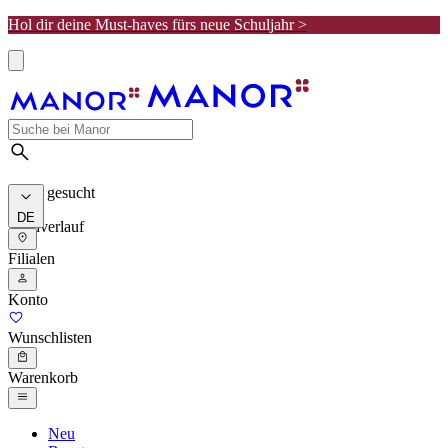
Hol dir deine Must-haves fürs neue Schuljahr >
Meist gesucht
DE
Suchverlauf
Filialen
Konto
Wunschlisten
Warenkorb
Neu