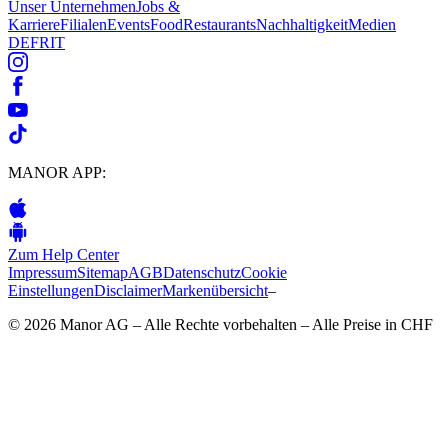
Unser Unternehmen
Jobs &
Karriere
Filialen
Events
Food
Restaurants
Nachhaltigkeit
Medien
DE
FR
IT
MANOR APP:
Zum Help Center
Impressum
Sitemap
AGB
Datenschutz
Cookie
Einstellungen
Disclaimer
Markenübersicht
–
© 2026 Manor AG – Alle Rechte vorbehalten – Alle Preise in CHF