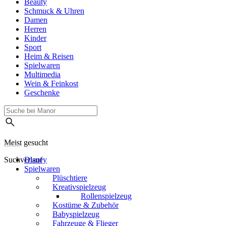
Beauty
Schmuck & Uhren
Damen
Herren
Kinder
Sport
Heim & Reisen
Spielwaren
Multimedia
Wein & Feinkost
Geschenke
Meist gesucht
Suchverlauf
Disney
Spielwaren
Plüschtiere
Kreativspielzeug
Rollenspielzeug
Kostüme & Zubehör
Babyspielzeug
Fahrzeuge & Flieger