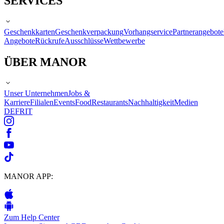
SERVICES
Geschenkkarten
Geschenkverpackung
Vorhangservice
Partnerangebote
Angebote
Rückrufe
Ausschlüsse
Wettbewerbe
ÜBER MANOR
Unser Unternehmen
Jobs &
Karriere
Filialen
Events
Food
Restaurants
Nachhaltigkeit
Medien
DE
FR
IT
MANOR APP:
Zum Help Center