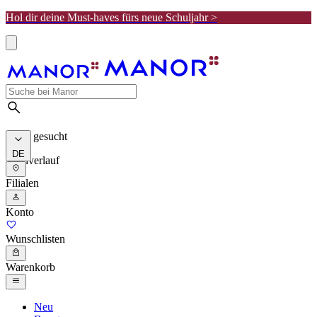
Hol dir deine Must-haves fürs neue Schuljahr >
Meist gesucht
DE
Suchverlauf
Filialen
Konto
Wunschlisten
Warenkorb
Neu