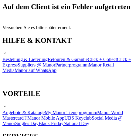
Auf dem Client ist ein Fehler aufgetreten
Versuchen Sie es bitte später erneut.
HILFE & KONTAKT
Bestellung & Lieferung
Retouren & Garantie
Click + Collect
Click +
Express
Suppliers @ Manor
Partnerprogramm
Manor Retail
Media
Manor auf WhatsApp
VORTEILE
Angebote & Kataloge
My Manor Treueprogramm
Manor World
Mastercard®
Manor Mobile App
UBS Keyclub
Social Media @
Manor
Singles Day
Black Friday
National Day