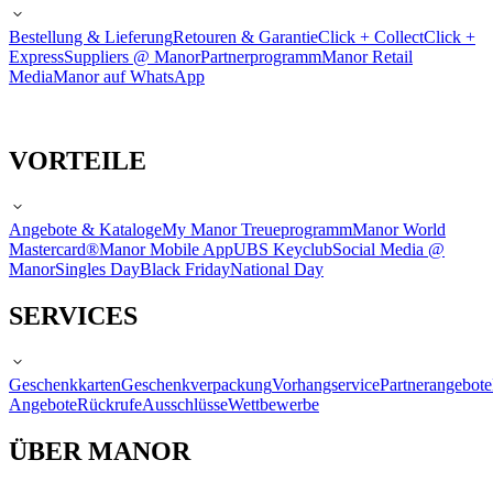
Bestellung & Lieferung
Retouren & Garantie
Click + Collect
Click +
Express
Suppliers @ Manor
Partnerprogramm
Manor Retail
Media
Manor auf WhatsApp
VORTEILE
Angebote & Kataloge
My Manor Treueprogramm
Manor World
Mastercard®
Manor Mobile App
UBS Keyclub
Social Media @
Manor
Singles Day
Black Friday
National Day
SERVICES
Geschenkkarten
Geschenkverpackung
Vorhangservice
Partnerangebote
Angebote
Rückrufe
Ausschlüsse
Wettbewerbe
ÜBER MANOR