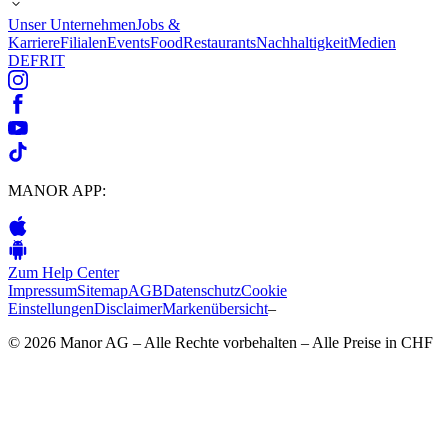
Unser Unternehmen
Jobs &
Karriere
Filialen
Events
Food
Restaurants
Nachhaltigkeit
Medien
DE
FR
IT
MANOR APP:
Zum Help Center
Impressum
Sitemap
AGB
Datenschutz
Cookie
Einstellungen
Disclaimer
Markenübersicht
–
© 2026 Manor AG – Alle Rechte vorbehalten – Alle Preise in CHF