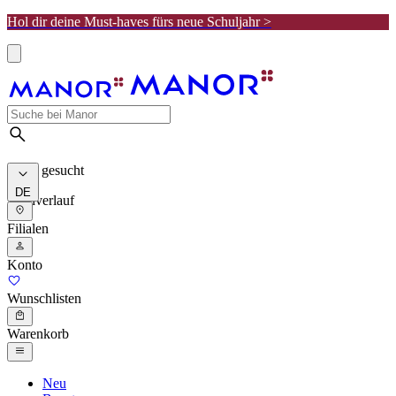
Hol dir deine Must-haves fürs neue Schuljahr >
Meist gesucht
DE
Suchverlauf
Filialen
Konto
Wunschlisten
Warenkorb
Neu