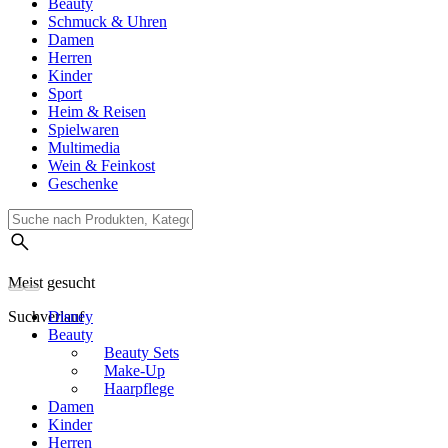
Beauty
Schmuck & Uhren
Damen
Herren
Kinder
Sport
Heim & Reisen
Spielwaren
Multimedia
Wein & Feinkost
Geschenke
Meist gesucht
Suchverlauf
Disney
Beauty
Beauty Sets
Make-Up
Haarpflege
Damen
Kinder
Herren