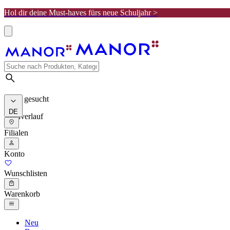
Hol dir deine Must-haves fürs neue Schuljahr >
Meist gesucht
DE
Suchverlauf
Filialen
Konto
Wunschlisten
Warenkorb
Neu