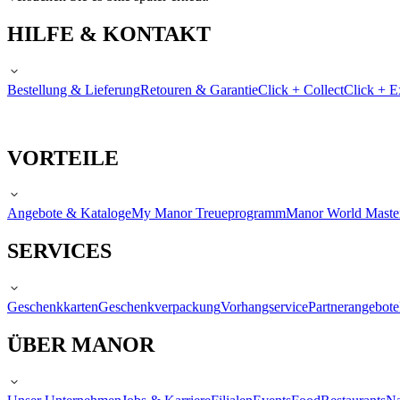
HILFE & KONTAKT
Bestellung & Lieferung
Retouren & Garantie
Click + Collect
Click + E
VORTEILE
Angebote & Kataloge
My Manor Treueprogramm
Manor World Maste
SERVICES
Geschenkkarten
Geschenkverpackung
Vorhangservice
Partnerangebote
ÜBER MANOR