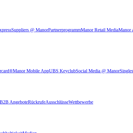
xpress
Suppliers @ Manor
Partnerprogramm
Manor Retail Media
Manor 
rcard®
Manor Mobile App
UBS Keyclub
Social Media @ Manor
Single
B2B Angebote
Rückrufe
Ausschlüsse
Wettbewerbe