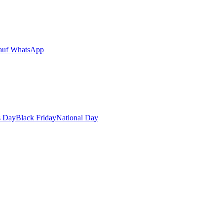
auf WhatsApp
s Day
Black Friday
National Day