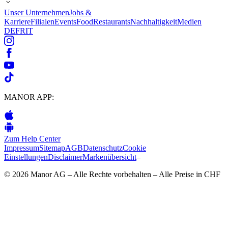
Unser Unternehmen
Jobs &
Karriere
Filialen
Events
Food
Restaurants
Nachhaltigkeit
Medien
DE
FR
IT
MANOR APP:
Zum Help Center
Impressum
Sitemap
AGB
Datenschutz
Cookie
Einstellungen
Disclaimer
Markenübersicht
–
© 2026 Manor AG – Alle Rechte vorbehalten – Alle Preise in CHF