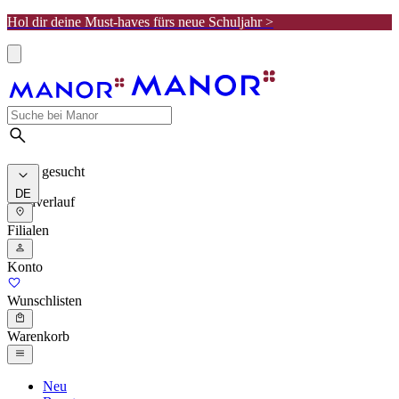
Hol dir deine Must-haves fürs neue Schuljahr >
Meist gesucht
DE
Suchverlauf
Filialen
Konto
Wunschlisten
Warenkorb
Neu