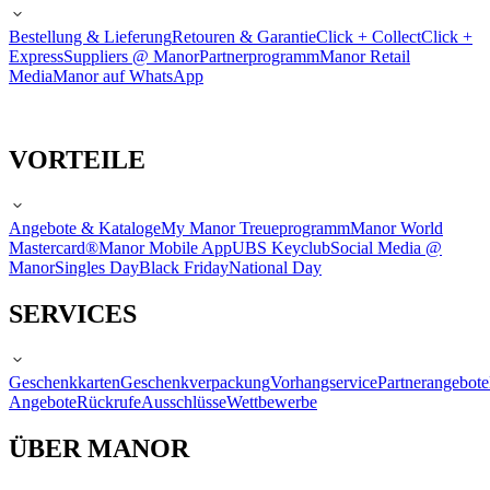
Bestellung & Lieferung
Retouren & Garantie
Click + Collect
Click +
Express
Suppliers @ Manor
Partnerprogramm
Manor Retail
Media
Manor auf WhatsApp
VORTEILE
Angebote & Kataloge
My Manor Treueprogramm
Manor World
Mastercard®
Manor Mobile App
UBS Keyclub
Social Media @
Manor
Singles Day
Black Friday
National Day
SERVICES
Geschenkkarten
Geschenkverpackung
Vorhangservice
Partnerangebote
Angebote
Rückrufe
Ausschlüsse
Wettbewerbe
ÜBER MANOR