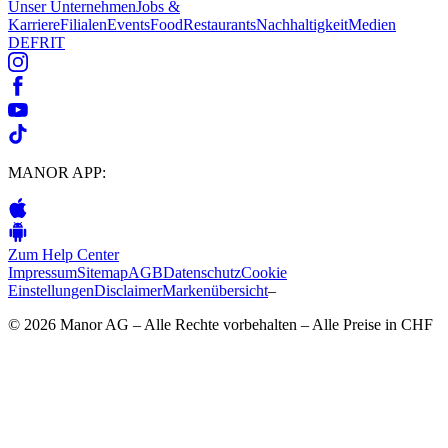
Unser Unternehmen
Jobs &
Karriere
Filialen
Events
Food
Restaurants
Nachhaltigkeit
Medien
DE
FR
IT
MANOR APP:
Zum Help Center
Impressum
Sitemap
AGB
Datenschutz
Cookie
Einstellungen
Disclaimer
Markenübersicht
–
© 2026 Manor AG – Alle Rechte vorbehalten – Alle Preise in CHF