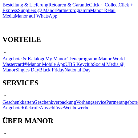
Bestellung & Lieferung
Retouren & Garantie
Click + Collect
Click +
Express
Suppliers @ Manor
Partnerprogramm
Manor Retail
Media
Manor auf WhatsApp
VORTEILE
Angebote & Kataloge
My Manor Treueprogramm
Manor World
Mastercard®
Manor Mobile App
UBS Keyclub
Social Media @
Manor
Singles Day
Black Friday
National Day
SERVICES
Geschenkkarten
Geschenkverpackung
Vorhangservice
Partnerangebote
Angebote
Rückrufe
Ausschlüsse
Wettbewerbe
ÜBER MANOR