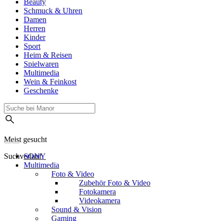
Beauty
Schmuck & Uhren
Damen
Herren
Kinder
Sport
Heim & Reisen
Spielwaren
Multimedia
Wein & Feinkost
Geschenke
Meist gesucht
Suchverlauf
SONY
Multimedia
Foto & Video
Zubehör Foto & Video
Fotokamera
Videokamera
Sound & Vision
Gaming