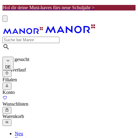
Hol dir deine Must-haves fürs neue Schuljahr >
Meist gesucht
DE
Suchverlauf
Filialen
Konto
Wunschlisten
Warenkorb
Neu