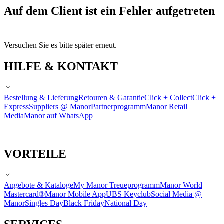
Auf dem Client ist ein Fehler aufgetreten
Versuchen Sie es bitte später erneut.
HILFE & KONTAKT
Bestellung & Lieferung
Retouren & Garantie
Click + Collect
Click +
Express
Suppliers @ Manor
Partnerprogramm
Manor Retail
Media
Manor auf WhatsApp
VORTEILE
Angebote & Kataloge
My Manor Treueprogramm
Manor World
Mastercard®
Manor Mobile App
UBS Keyclub
Social Media @
Manor
Singles Day
Black Friday
National Day