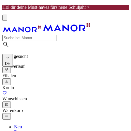
Hol dir deine Must-haves fürs neue Schuljahr >
Meist gesucht
DE
Suchverlauf
Filialen
Konto
Wunschlisten
Warenkorb
Neu