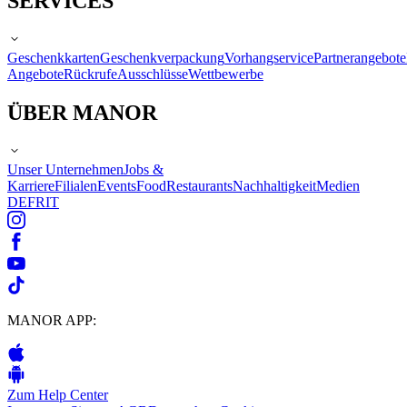
SERVICES
Geschenkkarten
Geschenkverpackung
Vorhangservice
Partnerangebote
Angebote
Rückrufe
Ausschlüsse
Wettbewerbe
ÜBER MANOR
Unser Unternehmen
Jobs &
Karriere
Filialen
Events
Food
Restaurants
Nachhaltigkeit
Medien
DE
FR
IT
MANOR APP:
Zum Help Center