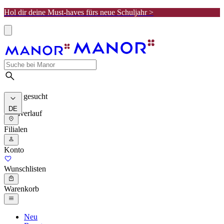
Hol dir deine Must-haves fürs neue Schuljahr >
Meist gesucht
DE
Suchverlauf
Filialen
Konto
Wunschlisten
Warenkorb
Neu