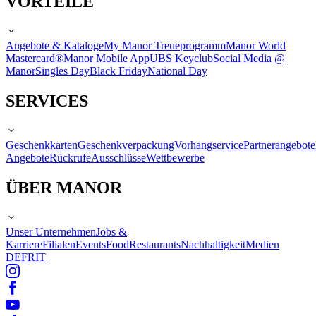
VORTEILE
Angebote & Kataloge
My Manor Treueprogramm
Manor World
Mastercard®
Manor Mobile App
UBS Keyclub
Social Media @
Manor
Singles Day
Black Friday
National Day
SERVICES
Geschenkkarten
Geschenkverpackung
Vorhangservice
Partnerangebote
Angebote
Rückrufe
Ausschlüsse
Wettbewerbe
ÜBER MANOR
Unser Unternehmen
Jobs &
Karriere
Filialen
Events
Food
Restaurants
Nachhaltigkeit
Medien
DE
FR
IT