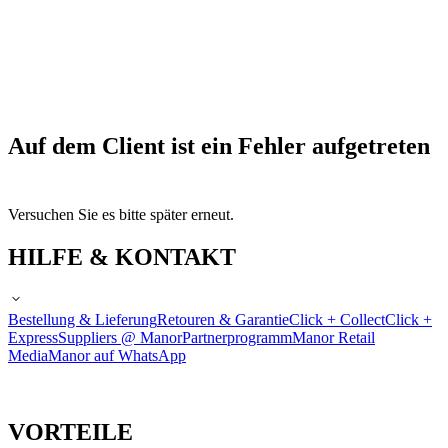
Auf dem Client ist ein Fehler aufgetreten
Versuchen Sie es bitte später erneut.
HILFE & KONTAKT
Bestellung & Lieferung
Retouren & Garantie
Click + Collect
Click +
Express
Suppliers @ Manor
Partnerprogramm
Manor Retail
Media
Manor auf WhatsApp
VORTEILE