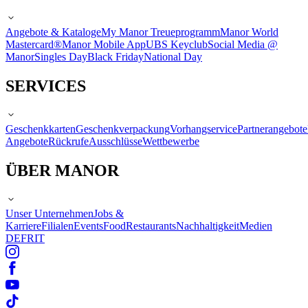
Angebote & Kataloge
My Manor Treueprogramm
Manor World
Mastercard®
Manor Mobile App
UBS Keyclub
Social Media @
Manor
Singles Day
Black Friday
National Day
SERVICES
Geschenkkarten
Geschenkverpackung
Vorhangservice
Partnerangebote
Angebote
Rückrufe
Ausschlüsse
Wettbewerbe
ÜBER MANOR
Unser Unternehmen
Jobs &
Karriere
Filialen
Events
Food
Restaurants
Nachhaltigkeit
Medien
DE
FR
IT