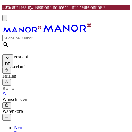
20% auf Beauty, Fashion und mehr - nur heute online >
Meist gesucht
DE
Suchverlauf
Filialen
Konto
Wunschlisten
Warenkorb
Neu