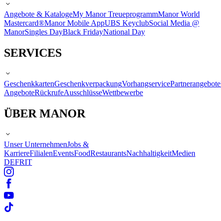
Angebote & Kataloge
My Manor Treueprogramm
Manor World
Mastercard®
Manor Mobile App
UBS Keyclub
Social Media @
Manor
Singles Day
Black Friday
National Day
SERVICES
Geschenkkarten
Geschenkverpackung
Vorhangservice
Partnerangebote
Angebote
Rückrufe
Ausschlüsse
Wettbewerbe
ÜBER MANOR
Unser Unternehmen
Jobs &
Karriere
Filialen
Events
Food
Restaurants
Nachhaltigkeit
Medien
DE
FR
IT