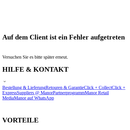
Auf dem Client ist ein Fehler aufgetreten
Versuchen Sie es bitte später erneut.
HILFE & KONTAKT
Bestellung & Lieferung
Retouren & Garantie
Click + Collect
Click +
Express
Suppliers @ Manor
Partnerprogramm
Manor Retail
Media
Manor auf WhatsApp
VORTEILE