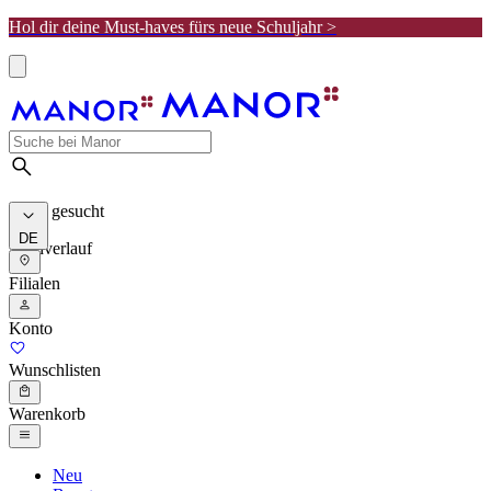
Hol dir deine Must-haves fürs neue Schuljahr >
Meist gesucht
DE
Suchverlauf
Filialen
Konto
Wunschlisten
Warenkorb
Neu