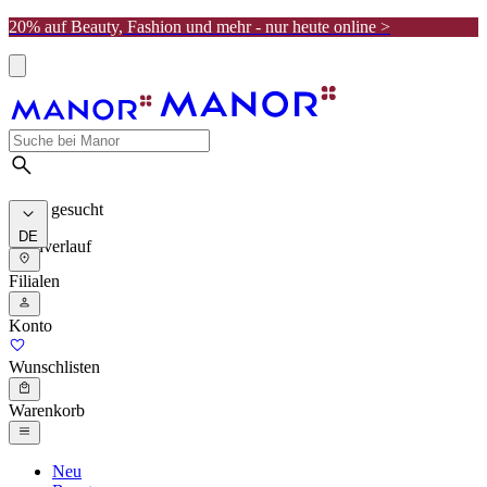
20% auf Beauty, Fashion und mehr - nur heute online >
Meist gesucht
DE
Suchverlauf
Filialen
Konto
Wunschlisten
Warenkorb
Neu