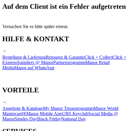
Auf dem Client ist ein Fehler aufgetreten
Versuchen Sie es bitte später erneut.
HILFE & KONTAKT
Bestellung & Lieferung
Retouren & Garantie
Click + Collect
Click +
Express
Suppliers @ Manor
Partnerprogramm
Manor Retail
Media
Manor auf WhatsApp
VORTEILE
Angebote & Kataloge
My Manor Treueprogramm
Manor World
Mastercard®
Manor Mobile App
UBS Keyclub
Social Media @
Manor
Singles Day
Black Friday
National Day