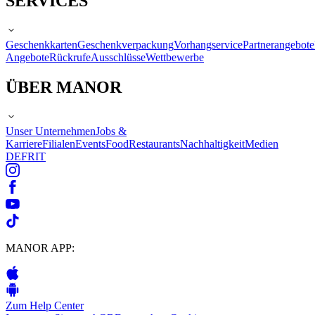
SERVICES
Geschenkkarten
Geschenkverpackung
Vorhangservice
Partnerangebote
Angebote
Rückrufe
Ausschlüsse
Wettbewerbe
ÜBER MANOR
Unser Unternehmen
Jobs &
Karriere
Filialen
Events
Food
Restaurants
Nachhaltigkeit
Medien
DE
FR
IT
MANOR APP:
Zum Help Center