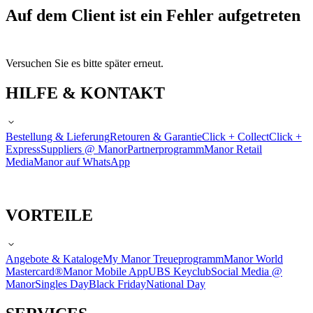
Auf dem Client ist ein Fehler aufgetreten
Versuchen Sie es bitte später erneut.
HILFE & KONTAKT
Bestellung & Lieferung
Retouren & Garantie
Click + Collect
Click +
Express
Suppliers @ Manor
Partnerprogramm
Manor Retail
Media
Manor auf WhatsApp
VORTEILE
Angebote & Kataloge
My Manor Treueprogramm
Manor World
Mastercard®
Manor Mobile App
UBS Keyclub
Social Media @
Manor
Singles Day
Black Friday
National Day