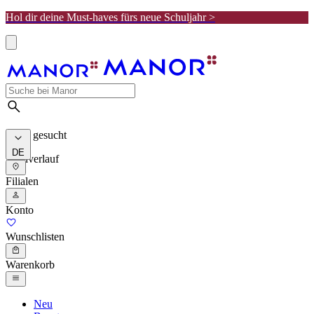
Hol dir deine Must-haves fürs neue Schuljahr >
Meist gesucht
DE
Suchverlauf
Filialen
Konto
Wunschlisten
Warenkorb
Neu