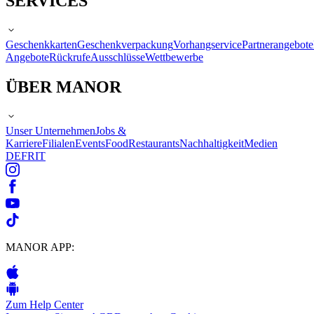
SERVICES
Geschenkkarten
Geschenkverpackung
Vorhangservice
Partnerangebote
Angebote
Rückrufe
Ausschlüsse
Wettbewerbe
ÜBER MANOR
Unser Unternehmen
Jobs &
Karriere
Filialen
Events
Food
Restaurants
Nachhaltigkeit
Medien
DE
FR
IT
MANOR APP:
Zum Help Center