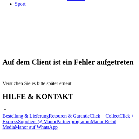
Sport
Auf dem Client ist ein Fehler aufgetreten
Versuchen Sie es bitte später erneut.
HILFE & KONTAKT
Bestellung & Lieferung
Retouren & Garantie
Click + Collect
Click +
Express
Suppliers @ Manor
Partnerprogramm
Manor Retail
Media
Manor auf WhatsApp