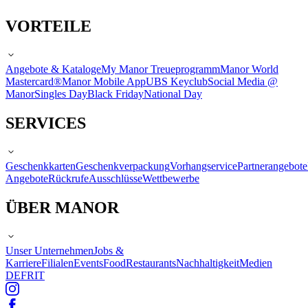
VORTEILE
Angebote & Kataloge
My Manor Treueprogramm
Manor World
Mastercard®
Manor Mobile App
UBS Keyclub
Social Media @
Manor
Singles Day
Black Friday
National Day
SERVICES
Geschenkkarten
Geschenkverpackung
Vorhangservice
Partnerangebote
Angebote
Rückrufe
Ausschlüsse
Wettbewerbe
ÜBER MANOR
Unser Unternehmen
Jobs &
Karriere
Filialen
Events
Food
Restaurants
Nachhaltigkeit
Medien
DE
FR
IT