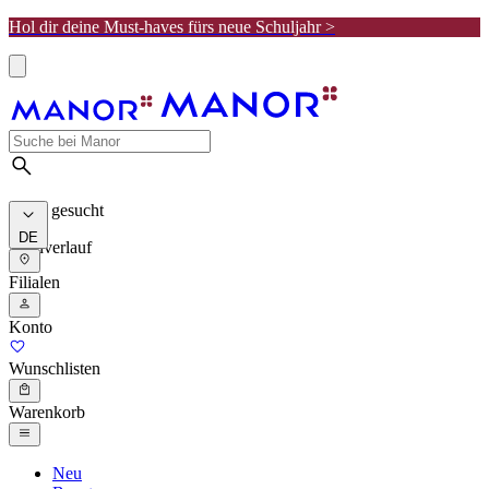
Hol dir deine Must-haves fürs neue Schuljahr >
Meist gesucht
DE
Suchverlauf
Filialen
Konto
Wunschlisten
Warenkorb
Neu