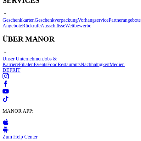
SERVICES
Geschenkkarten
Geschenkverpackung
Vorhangservice
Partnerangebote
Angebote
Rückrufe
Ausschlüsse
Wettbewerbe
ÜBER MANOR
Unser Unternehmen
Jobs &
Karriere
Filialen
Events
Food
Restaurants
Nachhaltigkeit
Medien
DE
FR
IT
MANOR APP:
Zum Help Center