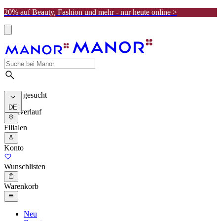
20% auf Beauty, Fashion und mehr - nur heute online >
Meist gesucht
DE
Suchverlauf
Filialen
Konto
Wunschlisten
Warenkorb
Neu