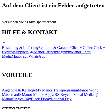
Auf dem Client ist ein Fehler aufgetreten
Versuchen Sie es bitte später erneut.
HILFE & KONTAKT
Bestellung & Lieferung
Retouren & Garantie
Click + Collect
Click +
Express
Suppliers @ Manor
Partnerprogramm
Manor Retail
Media
Manor auf WhatsApp
VORTEILE
Angebote & Kataloge
My Manor Treueprogramm
Manor World
Mastercard®
Manor Mobile App
UBS Keyclub
Social Media @
Manor
Singles Day
Black Friday
National Day