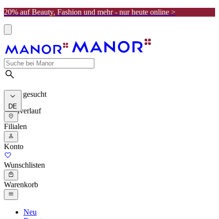
20% auf Beauty, Fashion und mehr - nur heute online >
Meist gesucht
DE
Suchverlauf
Filialen
Konto
Wunschlisten
Warenkorb
Neu