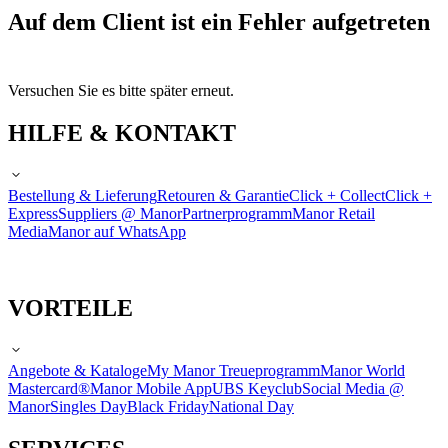
Auf dem Client ist ein Fehler aufgetreten
Versuchen Sie es bitte später erneut.
HILFE & KONTAKT
Bestellung & Lieferung
Retouren & Garantie
Click + Collect
Click +
Express
Suppliers @ Manor
Partnerprogramm
Manor Retail
Media
Manor auf WhatsApp
VORTEILE
Angebote & Kataloge
My Manor Treueprogramm
Manor World
Mastercard®
Manor Mobile App
UBS Keyclub
Social Media @
Manor
Singles Day
Black Friday
National Day