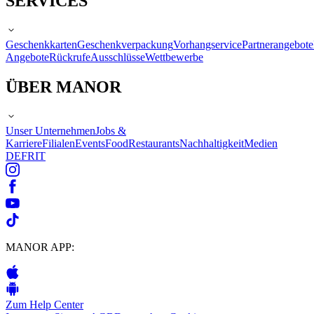
SERVICES
Geschenkkarten
Geschenkverpackung
Vorhangservice
Partnerangebote
Angebote
Rückrufe
Ausschlüsse
Wettbewerbe
ÜBER MANOR
Unser Unternehmen
Jobs &
Karriere
Filialen
Events
Food
Restaurants
Nachhaltigkeit
Medien
DE
FR
IT
MANOR APP:
Zum Help Center