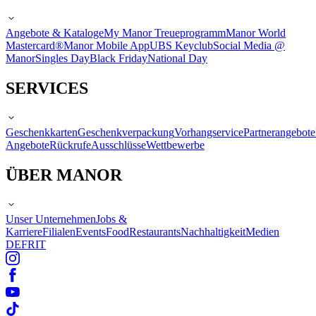
Angebote & Kataloge
My Manor Treueprogramm
Manor World
Mastercard®
Manor Mobile App
UBS Keyclub
Social Media @
Manor
Singles Day
Black Friday
National Day
SERVICES
Geschenkkarten
Geschenkverpackung
Vorhangservice
Partnerangebote
Angebote
Rückrufe
Ausschlüsse
Wettbewerbe
ÜBER MANOR
Unser Unternehmen
Jobs &
Karriere
Filialen
Events
Food
Restaurants
Nachhaltigkeit
Medien
DE
FR
IT