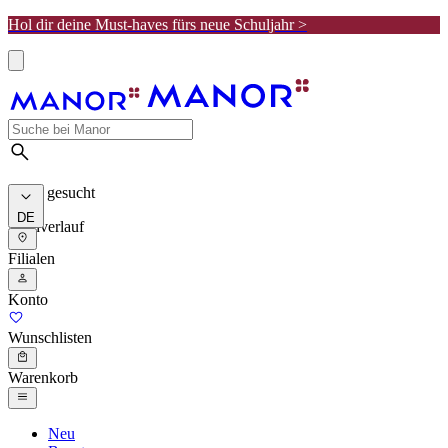
Hol dir deine Must-haves fürs neue Schuljahr >
Meist gesucht
DE
Suchverlauf
Filialen
Konto
Wunschlisten
Warenkorb
Neu