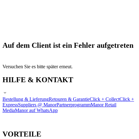
Auf dem Client ist ein Fehler aufgetreten
Versuchen Sie es bitte später erneut.
HILFE & KONTAKT
Bestellung & Lieferung
Retouren & Garantie
Click + Collect
Click +
Express
Suppliers @ Manor
Partnerprogramm
Manor Retail
Media
Manor auf WhatsApp
VORTEILE