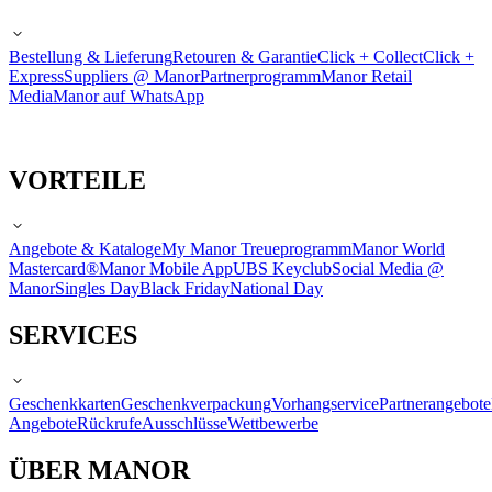
Bestellung & Lieferung
Retouren & Garantie
Click + Collect
Click +
Express
Suppliers @ Manor
Partnerprogramm
Manor Retail
Media
Manor auf WhatsApp
VORTEILE
Angebote & Kataloge
My Manor Treueprogramm
Manor World
Mastercard®
Manor Mobile App
UBS Keyclub
Social Media @
Manor
Singles Day
Black Friday
National Day
SERVICES
Geschenkkarten
Geschenkverpackung
Vorhangservice
Partnerangebote
Angebote
Rückrufe
Ausschlüsse
Wettbewerbe
ÜBER MANOR