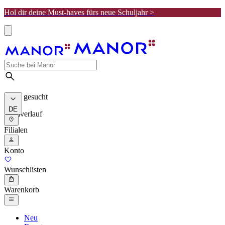
Hol dir deine Must-haves fürs neue Schuljahr >
Meist gesucht
DE
Suchverlauf
Filialen
Konto
Wunschlisten
Warenkorb
Neu