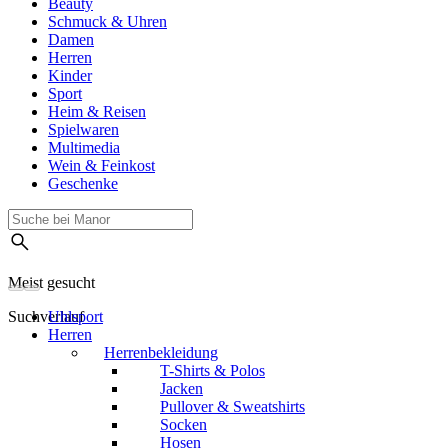
Beauty
Schmuck & Uhren
Damen
Herren
Kinder
Sport
Heim & Reisen
Spielwaren
Multimedia
Wein & Feinkost
Geschenke
Meist gesucht
Suchverlauf
Uhlsport
Herren
Herrenbekleidung
T-Shirts & Polos
Jacken
Pullover & Sweatshirts
Socken
Hosen