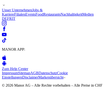
Unser Unternehmen
Jobs &
Karriere
Filialen
Events
Food
Restaurants
Nachhaltigkeit
Medien
DE
FR
IT
MANOR APP:
Zum Help Center
Impressum
Sitemap
AGB
Datenschutz
Cookie
Einstellungen
Disclaimer
Markenübersicht
–
© 2026 Manor AG – Alle Rechte vorbehalten – Alle Preise in CHF