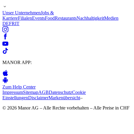
Unser Unternehmen
Jobs &
Karriere
Filialen
Events
Food
Restaurants
Nachhaltigkeit
Medien
DE
FR
IT
MANOR APP:
Zum Help Center
Impressum
Sitemap
AGB
Datenschutz
Cookie
Einstellungen
Disclaimer
Markenübersicht
–
© 2026 Manor AG – Alle Rechte vorbehalten – Alle Preise in CHF