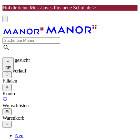
Hol dir deine Must-haves fürs neue Schuljahr >
Meist gesucht
DE
Suchverlauf
Filialen
Konto
Wunschlisten
Warenkorb
Neu