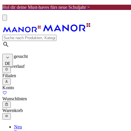
Hol dir deine Must-haves fürs neue Schuljahr >
Meist gesucht
DE
Suchverlauf
Filialen
Konto
Wunschlisten
Warenkorb
Neu