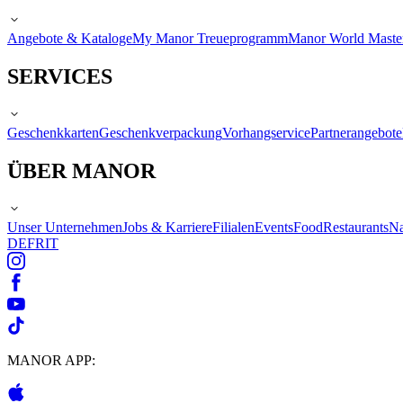
Angebote & Kataloge
My Manor Treueprogramm
Manor World Maste
SERVICES
Geschenkkarten
Geschenkverpackung
Vorhangservice
Partnerangebote
ÜBER MANOR
Unser Unternehmen
Jobs & Karriere
Filialen
Events
Food
Restaurants
Na
DE
FR
IT
MANOR APP: