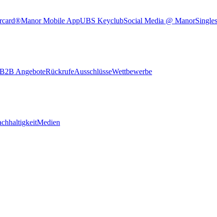
rcard®
Manor Mobile App
UBS Keyclub
Social Media @ Manor
Single
B2B Angebote
Rückrufe
Ausschlüsse
Wettbewerbe
chhaltigkeit
Medien