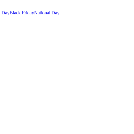
s Day
Black Friday
National Day