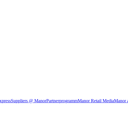
xpress
Suppliers @ Manor
Partnerprogramm
Manor Retail Media
Manor 