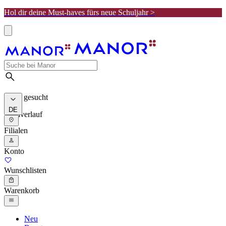
Hol dir deine Must-haves fürs neue Schuljahr >
Meist gesucht
DE
Suchverlauf
Filialen
Konto
Wunschlisten
Warenkorb
Neu