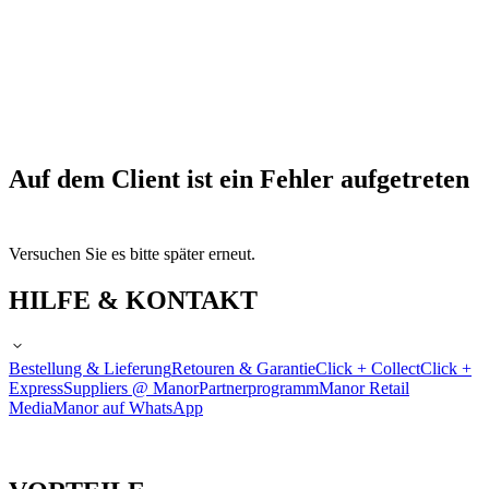
Auf dem Client ist ein Fehler aufgetreten
Versuchen Sie es bitte später erneut.
HILFE & KONTAKT
Bestellung & Lieferung
Retouren & Garantie
Click + Collect
Click +
Express
Suppliers @ Manor
Partnerprogramm
Manor Retail
Media
Manor auf WhatsApp