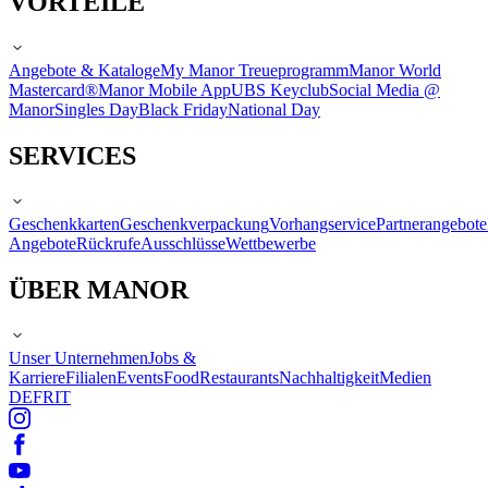
VORTEILE
Angebote & Kataloge
My Manor Treueprogramm
Manor World
Mastercard®
Manor Mobile App
UBS Keyclub
Social Media @
Manor
Singles Day
Black Friday
National Day
SERVICES
Geschenkkarten
Geschenkverpackung
Vorhangservice
Partnerangebote
Angebote
Rückrufe
Ausschlüsse
Wettbewerbe
ÜBER MANOR
Unser Unternehmen
Jobs &
Karriere
Filialen
Events
Food
Restaurants
Nachhaltigkeit
Medien
DE
FR
IT