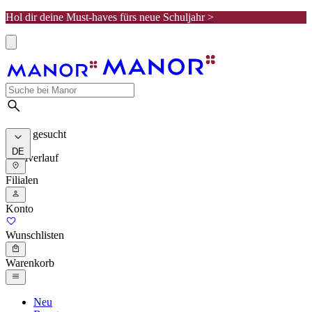
Hol dir deine Must-haves fürs neue Schuljahr >
Meist gesucht
DE
Suchverlauf
Filialen
Konto
Wunschlisten
Warenkorb
Neu