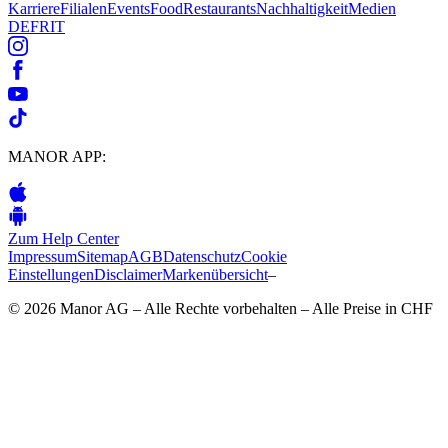
Karriere
Filialen
Events
Food
Restaurants
Nachhaltigkeit
Medien
DE
FR
IT
MANOR APP:
Zum Help Center
Impressum
Sitemap
AGB
Datenschutz
Cookie
Einstellungen
Disclaimer
Markenübersicht
–
© 2026 Manor AG – Alle Rechte vorbehalten – Alle Preise in CHF