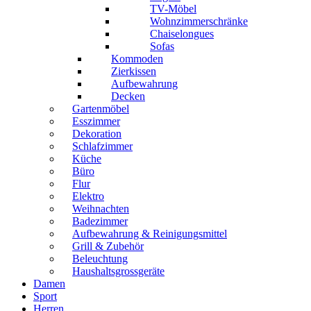
TV-Möbel
Wohnzimmerschränke
Chaiselongues
Sofas
Kommoden
Zierkissen
Aufbewahrung
Decken
Gartenmöbel
Esszimmer
Dekoration
Schlafzimmer
Küche
Büro
Flur
Elektro
Weihnachten
Badezimmer
Aufbewahrung & Reinigungsmittel
Grill & Zubehör
Beleuchtung
Haushaltsgrossgeräte
Damen
Sport
Herren