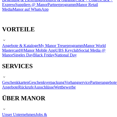
Express
Suppliers @ Manor
Partnerprogramm
Manor Retail
Media
Manor auf WhatsApp
VORTEILE
Angebote & Kataloge
My Manor Treueprogramm
Manor World
Mastercard®
Manor Mobile App
UBS Keyclub
Social Media @
Manor
Singles Day
Black Friday
National Day
SERVICES
Geschenkkarten
Geschenkverpackung
Vorhangservice
Partnerangebote
Angebote
Rückrufe
Ausschlüsse
Wettbewerbe
ÜBER MANOR
Unser Unternehmen
Jobs &