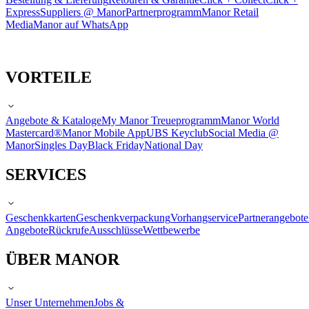
Express
Suppliers @ Manor
Partnerprogramm
Manor Retail
Media
Manor auf WhatsApp
VORTEILE
Angebote & Kataloge
My Manor Treueprogramm
Manor World
Mastercard®
Manor Mobile App
UBS Keyclub
Social Media @
Manor
Singles Day
Black Friday
National Day
SERVICES
Geschenkkarten
Geschenkverpackung
Vorhangservice
Partnerangebote
Angebote
Rückrufe
Ausschlüsse
Wettbewerbe
ÜBER MANOR
Unser Unternehmen
Jobs &