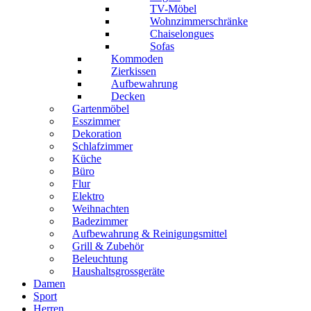
TV-Möbel
Wohnzimmerschränke
Chaiselongues
Sofas
Kommoden
Zierkissen
Aufbewahrung
Decken
Gartenmöbel
Esszimmer
Dekoration
Schlafzimmer
Küche
Büro
Flur
Elektro
Weihnachten
Badezimmer
Aufbewahrung & Reinigungsmittel
Grill & Zubehör
Beleuchtung
Haushaltsgrossgeräte
Damen
Sport
Herren