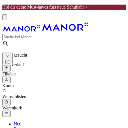
Hol dir deine Must-haves fürs neue Schuljahr >
Meist gesucht
DE
Suchverlauf
Filialen
Konto
Wunschlisten
Warenkorb
Neu