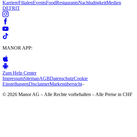
Karriere
Filialen
Events
Food
Restaurants
Nachhaltigkeit
Medien
DE
FR
IT
MANOR APP:
Zum Help Center
Impressum
Sitemap
AGB
Datenschutz
Cookie
Einstellungen
Disclaimer
Markenübersicht
–
© 2026 Manor AG – Alle Rechte vorbehalten – Alle Preise in CHF