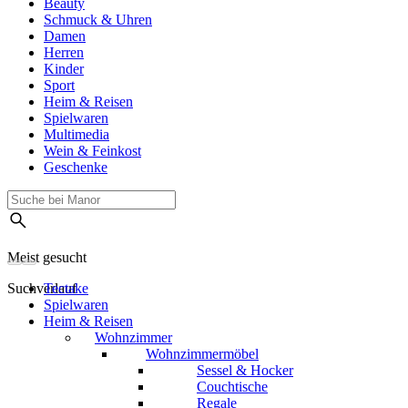
Beauty
Schmuck & Uhren
Damen
Herren
Kinder
Sport
Heim & Reisen
Spielwaren
Multimedia
Wein & Feinkost
Geschenke
Meist gesucht
Suchverlauf
Tectake
Spielwaren
Heim & Reisen
Wohnzimmer
Wohnzimmermöbel
Sessel & Hocker
Couchtische
Regale