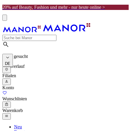
20% auf Beauty, Fashion und mehr - nur heute online >
Meist gesucht
DE
Suchverlauf
Filialen
Konto
Wunschlisten
Warenkorb
Neu