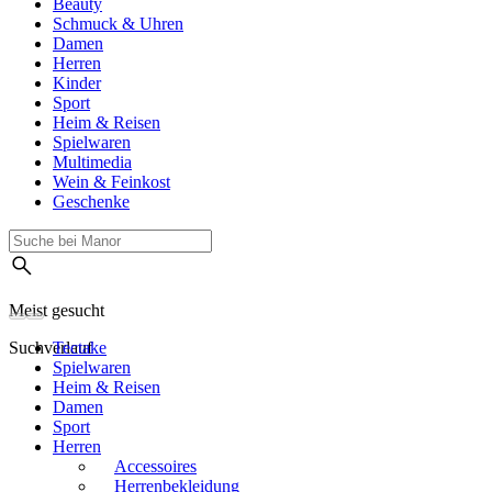
Beauty
Schmuck & Uhren
Damen
Herren
Kinder
Sport
Heim & Reisen
Spielwaren
Multimedia
Wein & Feinkost
Geschenke
Meist gesucht
Suchverlauf
Tectake
Spielwaren
Heim & Reisen
Damen
Sport
Herren
Accessoires
Herrenbekleidung