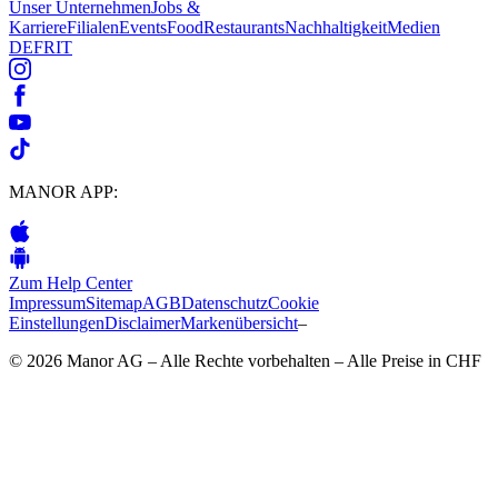
Unser Unternehmen
Jobs &
Karriere
Filialen
Events
Food
Restaurants
Nachhaltigkeit
Medien
DE
FR
IT
MANOR APP:
Zum Help Center
Impressum
Sitemap
AGB
Datenschutz
Cookie
Einstellungen
Disclaimer
Markenübersicht
–
© 2026 Manor AG – Alle Rechte vorbehalten – Alle Preise in CHF