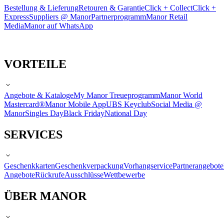
Bestellung & Lieferung
Retouren & Garantie
Click + Collect
Click +
Express
Suppliers @ Manor
Partnerprogramm
Manor Retail
Media
Manor auf WhatsApp
VORTEILE
Angebote & Kataloge
My Manor Treueprogramm
Manor World
Mastercard®
Manor Mobile App
UBS Keyclub
Social Media @
Manor
Singles Day
Black Friday
National Day
SERVICES
Geschenkkarten
Geschenkverpackung
Vorhangservice
Partnerangebote
Angebote
Rückrufe
Ausschlüsse
Wettbewerbe
ÜBER MANOR