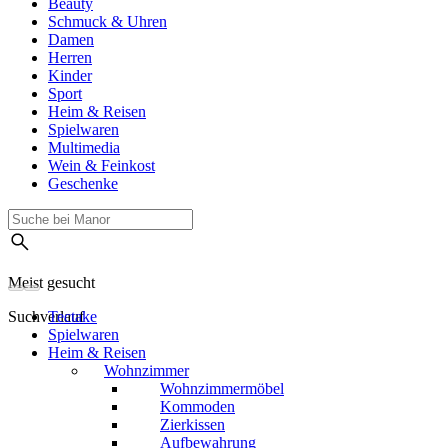
Beauty
Schmuck & Uhren
Damen
Herren
Kinder
Sport
Heim & Reisen
Spielwaren
Multimedia
Wein & Feinkost
Geschenke
Meist gesucht
Suchverlauf
Tectake
Spielwaren
Heim & Reisen
Wohnzimmer
Wohnzimmermöbel
Kommoden
Zierkissen
Aufbewahrung