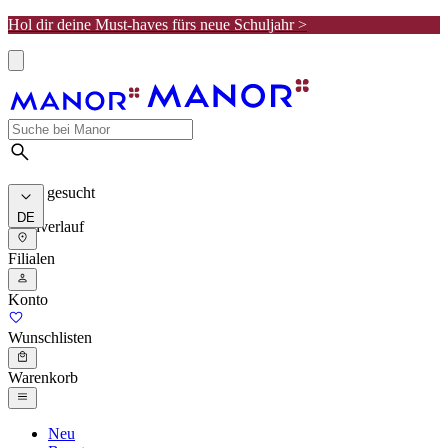
Hol dir deine Must-haves fürs neue Schuljahr >
Meist gesucht
DE
Suchverlauf
Filialen
Konto
Wunschlisten
Warenkorb
Neu