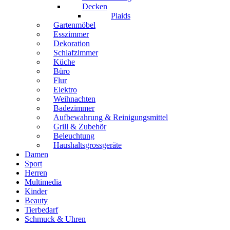
Decken
Plaids
Gartenmöbel
Esszimmer
Dekoration
Schlafzimmer
Küche
Büro
Flur
Elektro
Weihnachten
Badezimmer
Aufbewahrung & Reinigungsmittel
Grill & Zubehör
Beleuchtung
Haushaltsgrossgeräte
Damen
Sport
Herren
Multimedia
Kinder
Beauty
Tierbedarf
Schmuck & Uhren