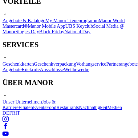
VORTEILE
Angebote & Kataloge
My Manor Treueprogramm
Manor World
Mastercard®
Manor Mobile App
UBS Keyclub
Social Media @
Manor
Singles Day
Black Friday
National Day
SERVICES
Geschenkkarten
Geschenkverpackung
Vorhangservice
Partnerangebote
Angebote
Rückrufe
Ausschlüsse
Wettbewerbe
ÜBER MANOR
Unser Unternehmen
Jobs &
Karriere
Filialen
Events
Food
Restaurants
Nachhaltigkeit
Medien
DE
FR
IT