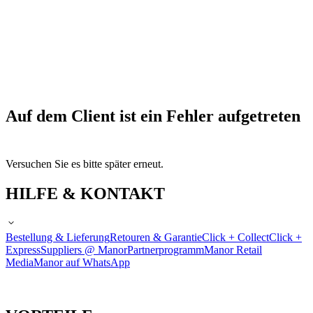
Auf dem Client ist ein Fehler aufgetreten
Versuchen Sie es bitte später erneut.
HILFE & KONTAKT
Bestellung & Lieferung
Retouren & Garantie
Click + Collect
Click +
Express
Suppliers @ Manor
Partnerprogramm
Manor Retail
Media
Manor auf WhatsApp