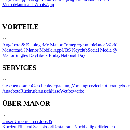
Media
Manor auf WhatsApp
VORTEILE
Angebote & Kataloge
My Manor Treueprogramm
Manor World
Mastercard®
Manor Mobile App
UBS Keyclub
Social Media @
Manor
Singles Day
Black Friday
National Day
SERVICES
Geschenkkarten
Geschenkverpackung
Vorhangservice
Partnerangebote
Angebote
Rückrufe
Ausschlüsse
Wettbewerbe
ÜBER MANOR
Unser Unternehmen
Jobs &
Karriere
Filialen
Events
Food
Restaurants
Nachhaltigkeit
Medien