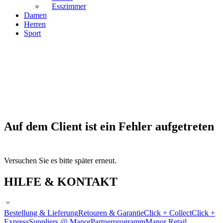
Esszimmer
Damen
Herren
Sport
Auf dem Client ist ein Fehler aufgetreten
Versuchen Sie es bitte später erneut.
HILFE & KONTAKT
Bestellung & Lieferung
Retouren & Garantie
Click + Collect
Click +
Express
Suppliers @ Manor
Partnerprogramm
Manor Retail