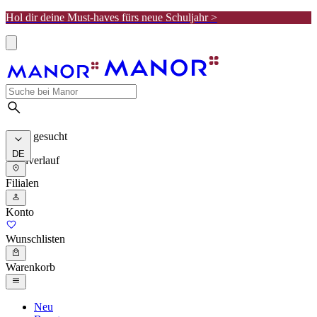
Hol dir deine Must-haves fürs neue Schuljahr >
Meist gesucht
DE
Suchverlauf
Filialen
Konto
Wunschlisten
Warenkorb
Neu