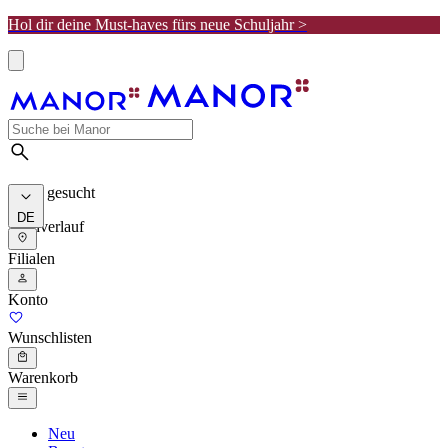
Hol dir deine Must-haves fürs neue Schuljahr >
Meist gesucht
DE
Suchverlauf
Filialen
Konto
Wunschlisten
Warenkorb
Neu