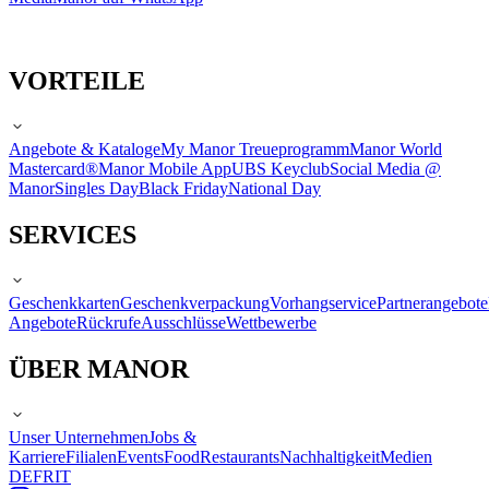
VORTEILE
Angebote & Kataloge
My Manor Treueprogramm
Manor World
Mastercard®
Manor Mobile App
UBS Keyclub
Social Media @
Manor
Singles Day
Black Friday
National Day
SERVICES
Geschenkkarten
Geschenkverpackung
Vorhangservice
Partnerangebote
Angebote
Rückrufe
Ausschlüsse
Wettbewerbe
ÜBER MANOR
Unser Unternehmen
Jobs &
Karriere
Filialen
Events
Food
Restaurants
Nachhaltigkeit
Medien
DE
FR
IT