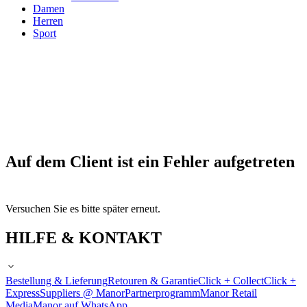
Damen
Herren
Sport
Auf dem Client ist ein Fehler aufgetreten
Versuchen Sie es bitte später erneut.
HILFE & KONTAKT
Bestellung & Lieferung
Retouren & Garantie
Click + Collect
Click +
Express
Suppliers @ Manor
Partnerprogramm
Manor Retail
Media
Manor auf WhatsApp