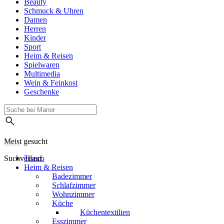
Beauty
Schmuck & Uhren
Damen
Herren
Kinder
Sport
Heim & Reisen
Spielwaren
Multimedia
Wein & Feinkost
Geschenke
Meist gesucht
Suchverlauf
Tiseco
Heim & Reisen
Badezimmer
Schlafzimmer
Wohnzimmer
Küche
Küchentextilien
Esszimmer