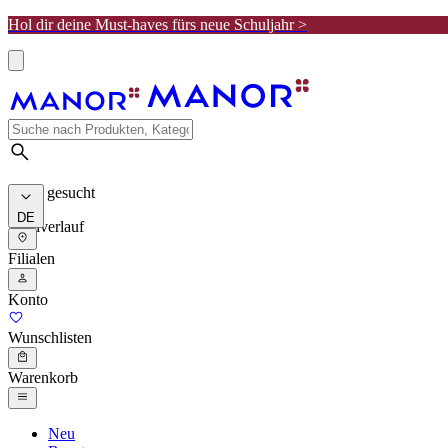
Hol dir deine Must-haves fürs neue Schuljahr >
Meist gesucht
DE
Suchverlauf
Filialen
Konto
Wunschlisten
Warenkorb
Neu