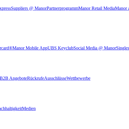
xpress
Suppliers @ Manor
Partnerprogramm
Manor Retail Media
Manor 
rcard®
Manor Mobile App
UBS Keyclub
Social Media @ Manor
Single
B2B Angebote
Rückrufe
Ausschlüsse
Wettbewerbe
chhaltigkeit
Medien