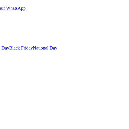
auf WhatsApp
s Day
Black Friday
National Day