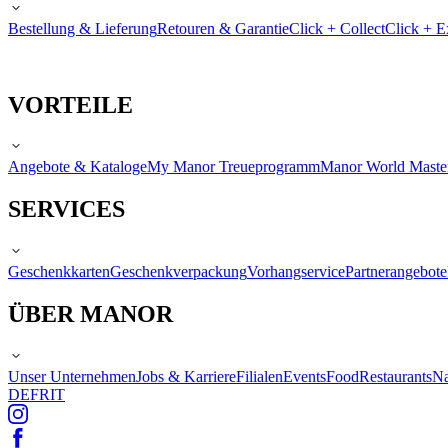
Bestellung & Lieferung
Retouren & Garantie
Click + Collect
Click + E
VORTEILE
Angebote & Kataloge
My Manor Treueprogramm
Manor World Maste
SERVICES
Geschenkkarten
Geschenkverpackung
Vorhangservice
Partnerangebote
ÜBER MANOR
Unser Unternehmen
Jobs & Karriere
Filialen
Events
Food
Restaurants
Na
DE
FR
IT