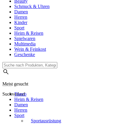
Beauty
Schmuck & Uhren
Damen
Herren
Kinder
Sport
Heim & Reisen
Spielwaren
Multimedia
Wein & Feinkost
Geschenke
Meist gesucht
Suchverlauf
Tiseco
Heim & Reisen
Damen
Herren
Sport
Sportausrüstung