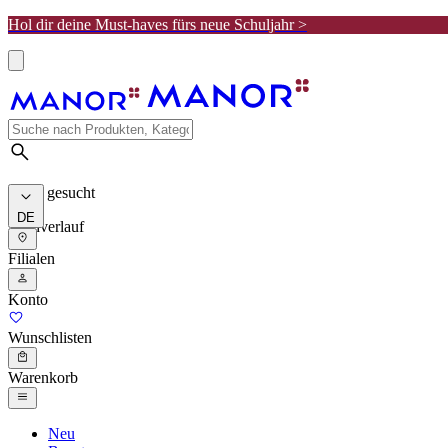
Hol dir deine Must-haves fürs neue Schuljahr >
Meist gesucht
DE
Suchverlauf
Filialen
Konto
Wunschlisten
Warenkorb
Neu