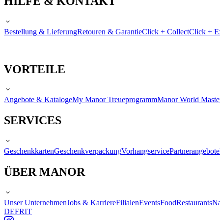
HILFE & KONTAKT
Bestellung & Lieferung
Retouren & Garantie
Click + Collect
Click + E
VORTEILE
Angebote & Kataloge
My Manor Treueprogramm
Manor World Maste
SERVICES
Geschenkkarten
Geschenkverpackung
Vorhangservice
Partnerangebote
ÜBER MANOR
Unser Unternehmen
Jobs & Karriere
Filialen
Events
Food
Restaurants
Na
DE
FR
IT