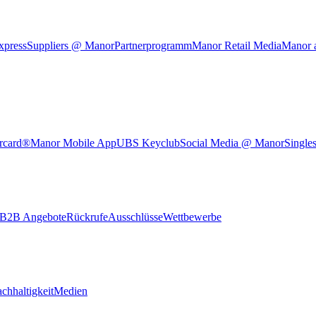
xpress
Suppliers @ Manor
Partnerprogramm
Manor Retail Media
Manor 
rcard®
Manor Mobile App
UBS Keyclub
Social Media @ Manor
Single
B2B Angebote
Rückrufe
Ausschlüsse
Wettbewerbe
chhaltigkeit
Medien