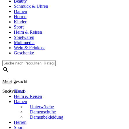
Beauty
Schmuck & Uhren
Damen
Herren
Kinder
Sport
Heim & Reisen
Spielwaren
Multimedia
Wein & Feinkost
Geschenke
Meist gesucht
Suchverlauf
Tiseco
Heim & Reisen
Damen
Unterwäsche
Damenschuhe
Damenbekleidung
Herren
Sport