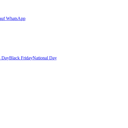
auf WhatsApp
s Day
Black Friday
National Day