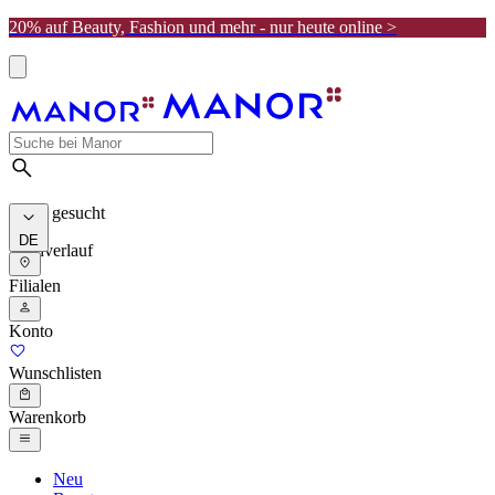
20% auf Beauty, Fashion und mehr - nur heute online >
Meist gesucht
DE
Suchverlauf
Filialen
Konto
Wunschlisten
Warenkorb
Neu