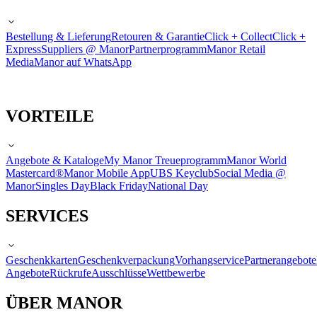
Bestellung & Lieferung
Retouren & Garantie
Click + Collect
Click +
Express
Suppliers @ Manor
Partnerprogramm
Manor Retail
Media
Manor auf WhatsApp
VORTEILE
Angebote & Kataloge
My Manor Treueprogramm
Manor World
Mastercard®
Manor Mobile App
UBS Keyclub
Social Media @
Manor
Singles Day
Black Friday
National Day
SERVICES
Geschenkkarten
Geschenkverpackung
Vorhangservice
Partnerangebote
Angebote
Rückrufe
Ausschlüsse
Wettbewerbe
ÜBER MANOR