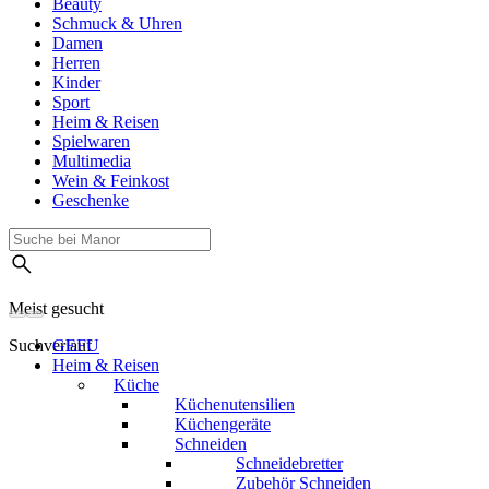
Beauty
Schmuck & Uhren
Damen
Herren
Kinder
Sport
Heim & Reisen
Spielwaren
Multimedia
Wein & Feinkost
Geschenke
Meist gesucht
Suchverlauf
GEFU
Heim & Reisen
Küche
Küchenutensilien
Küchengeräte
Schneiden
Schneidebretter
Zubehör Schneiden