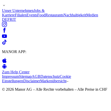
Unser Unternehmen
Jobs &
Karriere
Filialen
Events
Food
Restaurants
Nachhaltigkeit
Medien
DE
FR
IT
MANOR APP:
Zum Help Center
Impressum
Sitemap
AGB
Datenschutz
Cookie
Einstellungen
Disclaimer
Markenübersicht
–
© 2026 Manor AG – Alle Rechte vorbehalten – Alle Preise in CHF