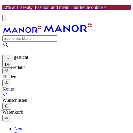
20% auf Beauty, Fashion und mehr - nur heute online >
Meist gesucht
DE
Suchverlauf
Filialen
Konto
Wunschlisten
Warenkorb
Neu