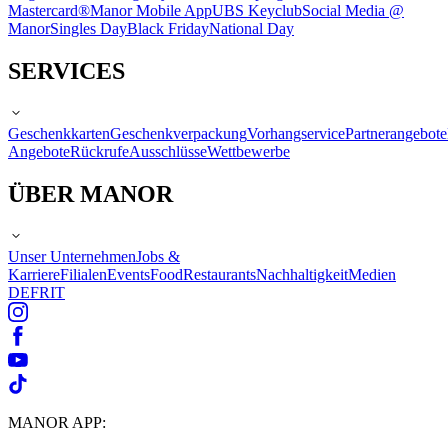
Mastercard®
Manor Mobile App
UBS Keyclub
Social Media @
Manor
Singles Day
Black Friday
National Day
SERVICES
Geschenkkarten
Geschenkverpackung
Vorhangservice
Partnerangebote
Angebote
Rückrufe
Ausschlüsse
Wettbewerbe
ÜBER MANOR
Unser Unternehmen
Jobs &
Karriere
Filialen
Events
Food
Restaurants
Nachhaltigkeit
Medien
DE
FR
IT
MANOR APP: