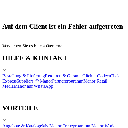
Auf dem Client ist ein Fehler aufgetreten
Versuchen Sie es bitte später erneut.
HILFE & KONTAKT
Bestellung & Lieferung
Retouren & Garantie
Click + Collect
Click +
Express
Suppliers @ Manor
Partnerprogramm
Manor Retail
Media
Manor auf WhatsApp
VORTEILE
Angebote & Kataloge
My Manor Treueprogramm
Manor World