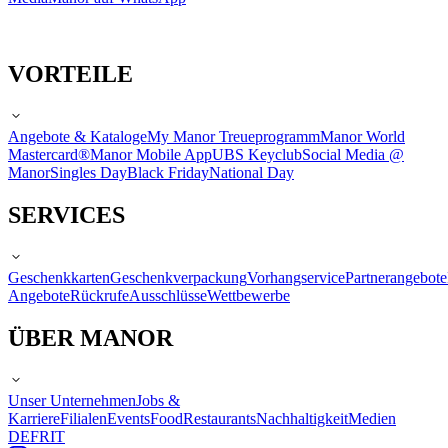
VORTEILE
Angebote & Kataloge
My Manor Treueprogramm
Manor World
Mastercard®
Manor Mobile App
UBS Keyclub
Social Media @
Manor
Singles Day
Black Friday
National Day
SERVICES
Geschenkkarten
Geschenkverpackung
Vorhangservice
Partnerangebote
Angebote
Rückrufe
Ausschlüsse
Wettbewerbe
ÜBER MANOR
Unser Unternehmen
Jobs &
Karriere
Filialen
Events
Food
Restaurants
Nachhaltigkeit
Medien
DE
FR
IT