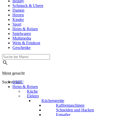
Beauty
Schmuck & Uhren
Damen
Herren
Kinder
Sport
Heim & Reisen
Spielwaren
Multimedia
Wein & Feinkost
Geschenke
Meist gesucht
Suchverlauf
GEFU
Heim & Reisen
Küche
Elektro
Küchengeräte
Kaffeemaschinen
Schneiden und Hacken
Entsafter