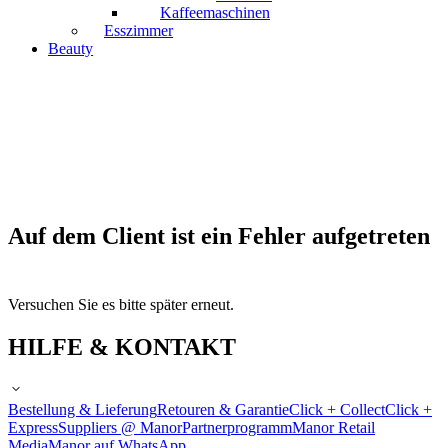
Kaffeemaschinen
Esszimmer
Beauty
Auf dem Client ist ein Fehler aufgetreten
Versuchen Sie es bitte später erneut.
HILFE & KONTAKT
Bestellung & Lieferung
Retouren & Garantie
Click + Collect
Click +
Express
Suppliers @ Manor
Partnerprogramm
Manor Retail
Media
Manor auf WhatsApp