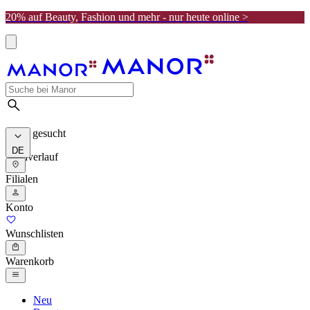
20% auf Beauty, Fashion und mehr - nur heute online >
Meist gesucht
DE
Suchverlauf
Filialen
Konto
Wunschlisten
Warenkorb
Neu