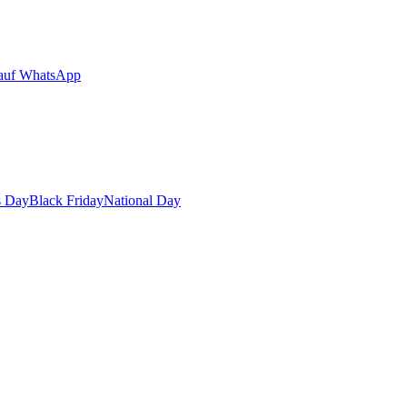
auf WhatsApp
s Day
Black Friday
National Day