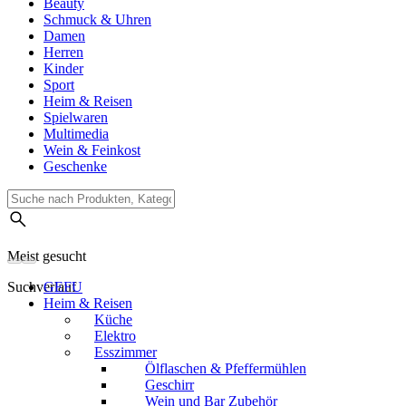
Beauty
Schmuck & Uhren
Damen
Herren
Kinder
Sport
Heim & Reisen
Spielwaren
Multimedia
Wein & Feinkost
Geschenke
Meist gesucht
Suchverlauf
GEFU
Heim & Reisen
Küche
Elektro
Esszimmer
Ölflaschen & Pfeffermühlen
Geschirr
Wein und Bar Zubehör