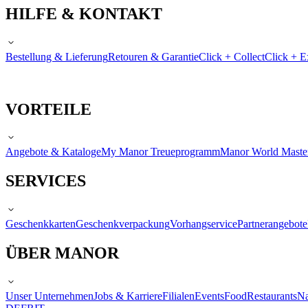
HILFE & KONTAKT
Bestellung & Lieferung
Retouren & Garantie
Click + Collect
Click + E
VORTEILE
Angebote & Kataloge
My Manor Treueprogramm
Manor World Maste
SERVICES
Geschenkkarten
Geschenkverpackung
Vorhangservice
Partnerangebote
ÜBER MANOR
Unser Unternehmen
Jobs & Karriere
Filialen
Events
Food
Restaurants
Na