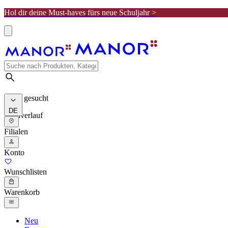
Hol dir deine Must-haves fürs neue Schuljahr >
Meist gesucht
DE
Suchverlauf
Filialen
Konto
Wunschlisten
Warenkorb
Neu