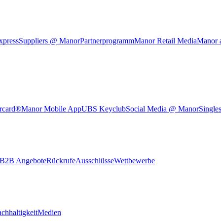
xpress
Suppliers @ Manor
Partnerprogramm
Manor Retail Media
Manor 
rcard®
Manor Mobile App
UBS Keyclub
Social Media @ Manor
Single
B2B Angebote
Rückrufe
Ausschlüsse
Wettbewerbe
chhaltigkeit
Medien