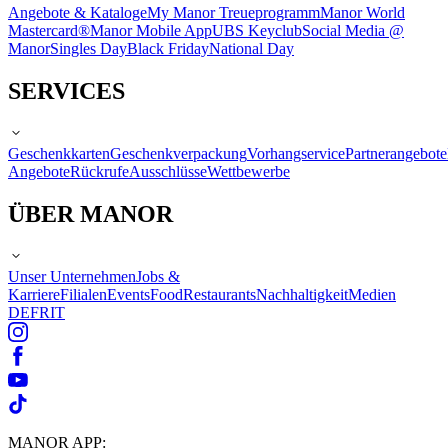
Angebote & Kataloge
My Manor Treueprogramm
Manor World
Mastercard®
Manor Mobile App
UBS Keyclub
Social Media @
Manor
Singles Day
Black Friday
National Day
SERVICES
Geschenkkarten
Geschenkverpackung
Vorhangservice
Partnerangebote
Angebote
Rückrufe
Ausschlüsse
Wettbewerbe
ÜBER MANOR
Unser Unternehmen
Jobs &
Karriere
Filialen
Events
Food
Restaurants
Nachhaltigkeit
Medien
DE
FR
IT
MANOR APP: