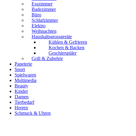
Esszimmer
Badezimmer
Büro
Schlafzimmer
Elektro
Weihnachten
Haushaltsgrossgeräte
Kühlen & Gefrieren
Kochen & Backen
Geschirrspüler
Grill & Zubehör
Papeterie
Sport
Spielwaren
Multimedia
Beauty
Kinder
Damen
Tierbedarf
Herren
Schmuck & Uhren