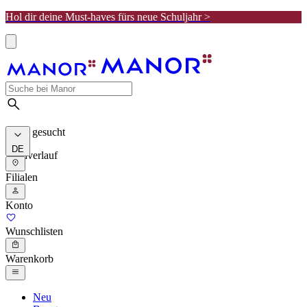
Hol dir deine Must-haves fürs neue Schuljahr >
Meist gesucht
DE
Suchverlauf
Filialen
Konto
Wunschlisten
Warenkorb
Neu