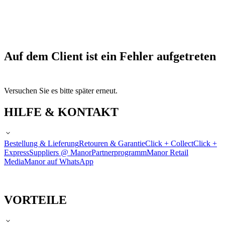
Auf dem Client ist ein Fehler aufgetreten
Versuchen Sie es bitte später erneut.
HILFE & KONTAKT
Bestellung & Lieferung
Retouren & Garantie
Click + Collect
Click +
Express
Suppliers @ Manor
Partnerprogramm
Manor Retail
Media
Manor auf WhatsApp
VORTEILE