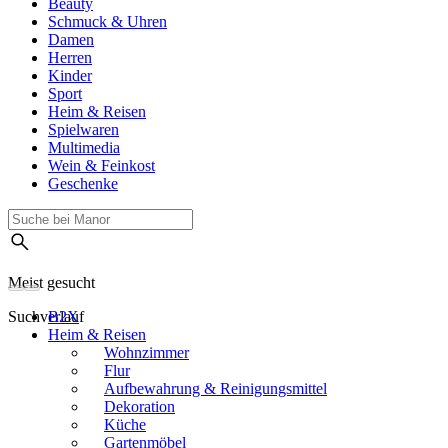
Beauty
Schmuck & Uhren
Damen
Herren
Kinder
Sport
Heim & Reisen
Spielwaren
Multimedia
Wein & Feinkost
Geschenke
Meist gesucht
Suchverlauf
B2X
Heim & Reisen
Wohnzimmer
Flur
Aufbewahrung & Reinigungsmittel
Dekoration
Küche
Gartenmöbel