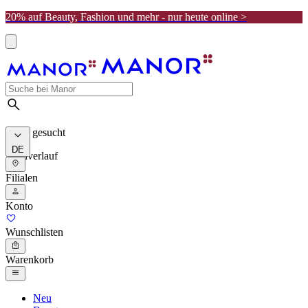
20% auf Beauty, Fashion und mehr - nur heute online >
Meist gesucht
DE
Suchverlauf
Filialen
Konto
Wunschlisten
Warenkorb
Neu