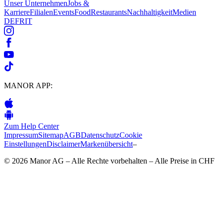
Unser Unternehmen
Jobs &
Karriere
Filialen
Events
Food
Restaurants
Nachhaltigkeit
Medien
DE
FR
IT
MANOR APP:
Zum Help Center
Impressum
Sitemap
AGB
Datenschutz
Cookie
Einstellungen
Disclaimer
Markenübersicht
–
© 2026 Manor AG – Alle Rechte vorbehalten – Alle Preise in CHF