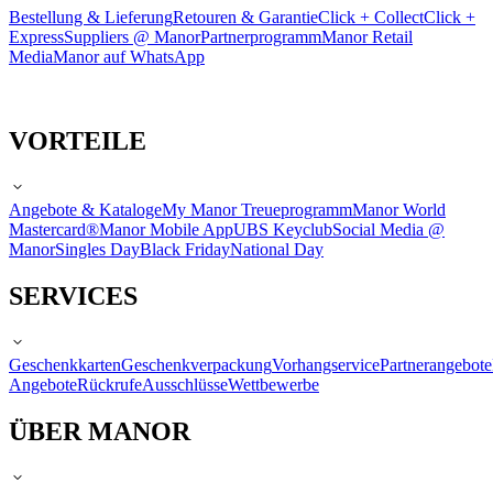
Bestellung & Lieferung
Retouren & Garantie
Click + Collect
Click +
Express
Suppliers @ Manor
Partnerprogramm
Manor Retail
Media
Manor auf WhatsApp
VORTEILE
Angebote & Kataloge
My Manor Treueprogramm
Manor World
Mastercard®
Manor Mobile App
UBS Keyclub
Social Media @
Manor
Singles Day
Black Friday
National Day
SERVICES
Geschenkkarten
Geschenkverpackung
Vorhangservice
Partnerangebote
Angebote
Rückrufe
Ausschlüsse
Wettbewerbe
ÜBER MANOR