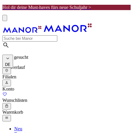
Hol dir deine Must-haves fürs neue Schuljahr >
Meist gesucht
DE
Suchverlauf
Filialen
Konto
Wunschlisten
Warenkorb
Neu