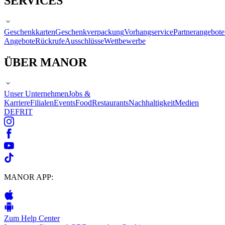
SERVICES
Geschenkkarten
Geschenkverpackung
Vorhangservice
Partnerangebote
Angebote
Rückrufe
Ausschlüsse
Wettbewerbe
ÜBER MANOR
Unser Unternehmen
Jobs &
Karriere
Filialen
Events
Food
Restaurants
Nachhaltigkeit
Medien
DE
FR
IT
MANOR APP:
Zum Help Center