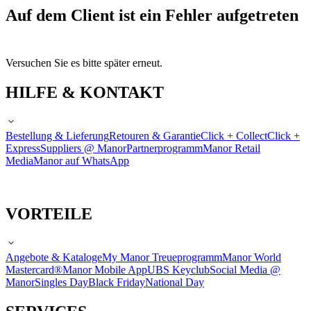
Auf dem Client ist ein Fehler aufgetreten
Versuchen Sie es bitte später erneut.
HILFE & KONTAKT
Bestellung & Lieferung
Retouren & Garantie
Click + Collect
Click +
Express
Suppliers @ Manor
Partnerprogramm
Manor Retail
Media
Manor auf WhatsApp
VORTEILE
Angebote & Kataloge
My Manor Treueprogramm
Manor World
Mastercard®
Manor Mobile App
UBS Keyclub
Social Media @
Manor
Singles Day
Black Friday
National Day