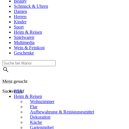
Beauty
Schmuck & Uhren
Damen
Herren
Kinder
Sport
Heim & Reisen
Spielwaren
Multimedia
Wein & Feinkost
Geschenke
Meist gesucht
Suchverlauf
B2X
Heim & Reisen
Wohnzimmer
Flur
Aufbewahrung & Reinigungsmittel
Dekoration
Küche
Gartenmöbel