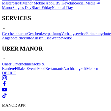
Mastercard®
Manor Mobile App
UBS Keyclub
Social Media @
Manor
Singles Day
Black Friday
National Day
SERVICES
Geschenkkarten
Geschenkverpackung
Vorhangservice
Partnerangebote
Angebote
Rückrufe
Ausschlüsse
Wettbewerbe
ÜBER MANOR
Unser Unternehmen
Jobs &
Karriere
Filialen
Events
Food
Restaurants
Nachhaltigkeit
Medien
DE
FR
IT
MANOR APP: