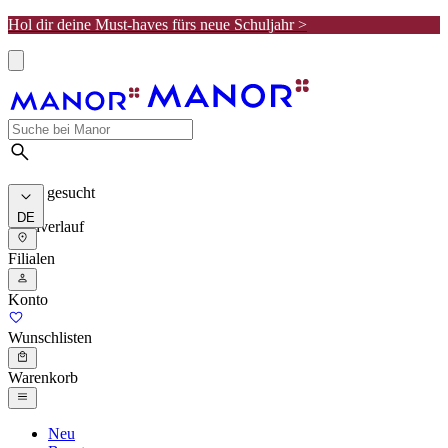
Hol dir deine Must-haves fürs neue Schuljahr >
Meist gesucht
DE
Suchverlauf
Filialen
Konto
Wunschlisten
Warenkorb
Neu