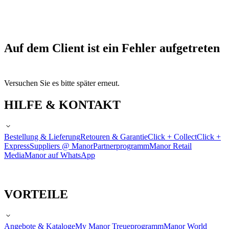
Auf dem Client ist ein Fehler aufgetreten
Versuchen Sie es bitte später erneut.
HILFE & KONTAKT
Bestellung & Lieferung
Retouren & Garantie
Click + Collect
Click +
Express
Suppliers @ Manor
Partnerprogramm
Manor Retail
Media
Manor auf WhatsApp
VORTEILE
Angebote & Kataloge
My Manor Treueprogramm
Manor World