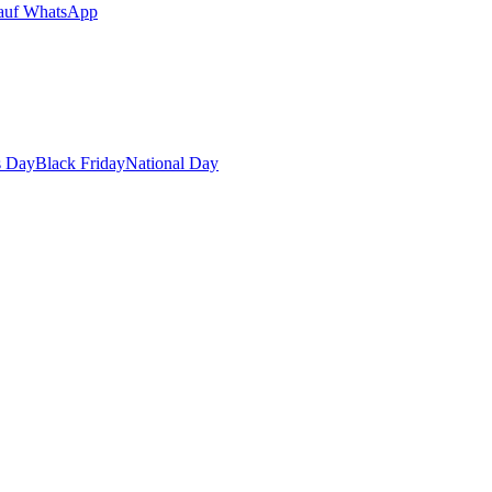
auf WhatsApp
s Day
Black Friday
National Day