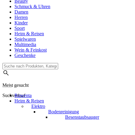
Beauty
Schmuck & Uhren
Damen
Herren
Kinder
Sport
Heim & Reisen
Spielwaren
Multimedia
Wein & Feinkost
Geschenke
Meist gesucht
Suchverlauf
Rowenta
Heim & Reisen
Elektro
Bodenreinigung
Besenstaubsauger