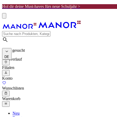
Hol dir deine Must-haves fürs neue Schuljahr >
Meist gesucht
DE
Suchverlauf
Filialen
Konto
Wunschlisten
Warenkorb
Neu