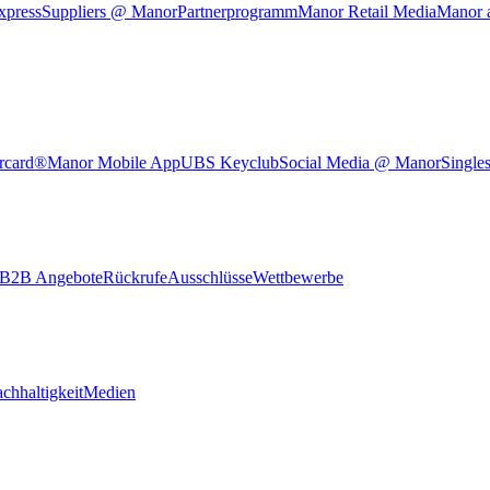
xpress
Suppliers @ Manor
Partnerprogramm
Manor Retail Media
Manor 
rcard®
Manor Mobile App
UBS Keyclub
Social Media @ Manor
Single
B2B Angebote
Rückrufe
Ausschlüsse
Wettbewerbe
chhaltigkeit
Medien