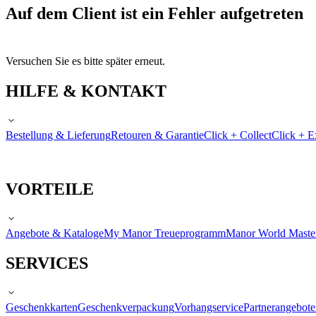
Auf dem Client ist ein Fehler aufgetreten
Versuchen Sie es bitte später erneut.
HILFE & KONTAKT
Bestellung & Lieferung
Retouren & Garantie
Click + Collect
Click + E
VORTEILE
Angebote & Kataloge
My Manor Treueprogramm
Manor World Maste
SERVICES
Geschenkkarten
Geschenkverpackung
Vorhangservice
Partnerangebote