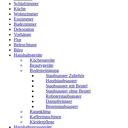
Schlafzimmer
Küche
Wohnzimmer
Esszimmer
Badezimmer
Dekoration
Vorhänge
Flur
Beleuchtung
Büro
Haushaltsgeräte
Küchengeräte
Beautygeräte
Bodenreinigung
Staubsauger Zubehör
Handstaubsauger
Staubsauger mit Beutel
Staubsauger ohne Beutel
Roboterstaubsauger
Dampfreiniger
Besenstaubsauger
Raumklima
Kaffeemaschinen
Kleiderpflege
Haushaltsgrossgeräte