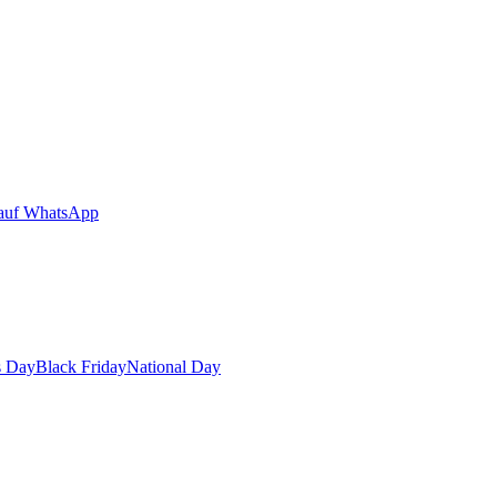
auf WhatsApp
s Day
Black Friday
National Day