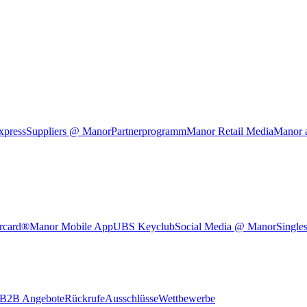
xpress
Suppliers @ Manor
Partnerprogramm
Manor Retail Media
Manor 
rcard®
Manor Mobile App
UBS Keyclub
Social Media @ Manor
Single
B2B Angebote
Rückrufe
Ausschlüsse
Wettbewerbe