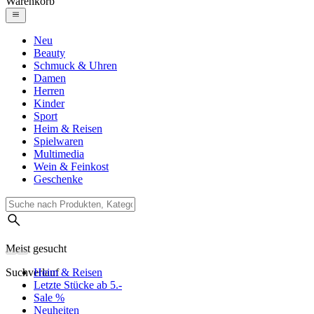
Warenkorb
Neu
Beauty
Schmuck & Uhren
Damen
Herren
Kinder
Sport
Heim & Reisen
Spielwaren
Multimedia
Wein & Feinkost
Geschenke
Meist gesucht
Suchverlauf
Heim & Reisen
Letzte Stücke ab 5.-
Sale %
Neuheiten