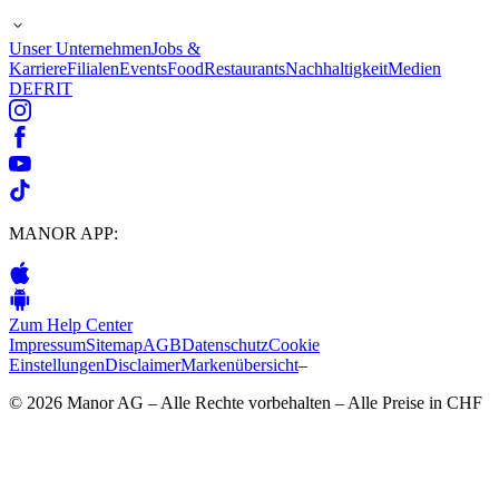
Unser Unternehmen
Jobs &
Karriere
Filialen
Events
Food
Restaurants
Nachhaltigkeit
Medien
DE
FR
IT
MANOR APP:
Zum Help Center
Impressum
Sitemap
AGB
Datenschutz
Cookie
Einstellungen
Disclaimer
Markenübersicht
–
© 2026 Manor AG – Alle Rechte vorbehalten – Alle Preise in CHF