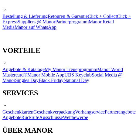
Bestellung & Lieferung
Retouren & Garantie
Click + Collect
Click +
Express
Suppliers @ Manor
Partnerprogramm
Manor Retail
Media
Manor auf WhatsApp
VORTEILE
Angebote & Kataloge
My Manor Treueprogramm
Manor World
Mastercard®
Manor Mobile App
UBS Keyclub
Social Media @
Manor
Singles Day
Black Friday
National Day
SERVICES
Geschenkkarten
Geschenkverpackung
Vorhangservice
Partnerangebote
Angebote
Rückrufe
Ausschlüsse
Wettbewerbe
ÜBER MANOR