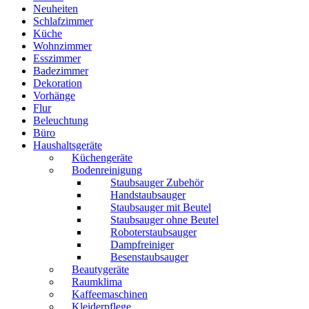
Neuheiten
Schlafzimmer
Küche
Wohnzimmer
Esszimmer
Badezimmer
Dekoration
Vorhänge
Flur
Beleuchtung
Büro
Haushaltsgeräte
Küchengeräte
Bodenreinigung
Staubsauger Zubehör
Handstaubsauger
Staubsauger mit Beutel
Staubsauger ohne Beutel
Roboterstaubsauger
Dampfreiniger
Besenstaubsauger
Beautygeräte
Raumklima
Kaffeemaschinen
Kleiderpflege