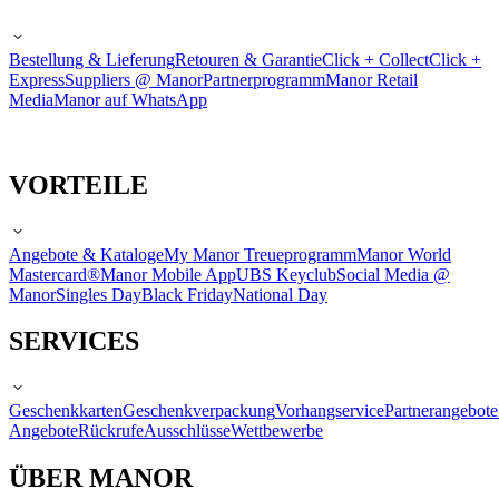
Bestellung & Lieferung
Retouren & Garantie
Click + Collect
Click +
Express
Suppliers @ Manor
Partnerprogramm
Manor Retail
Media
Manor auf WhatsApp
VORTEILE
Angebote & Kataloge
My Manor Treueprogramm
Manor World
Mastercard®
Manor Mobile App
UBS Keyclub
Social Media @
Manor
Singles Day
Black Friday
National Day
SERVICES
Geschenkkarten
Geschenkverpackung
Vorhangservice
Partnerangebote
Angebote
Rückrufe
Ausschlüsse
Wettbewerbe
ÜBER MANOR