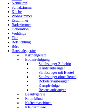
Neuheiten
Schlafzimmer
Küche
Wohnzimmer
Esszimmer
Badezimmer
Dekoration
Vorhänge
Flur
Beleuchtung
Büro
Haushaltsgeräte
Küchengeräte
Bodenreinigung
Staubsauger Zubehör
Handstaubsauger
Staubsauger mit Beutel
Staubsauger ohne Beutel
Roboterstaubsauger
Dampfreiniger
Besenstaubsauger
Beautygeräte
Raumklima
Kaffeemaschinen
Kleiderpflege