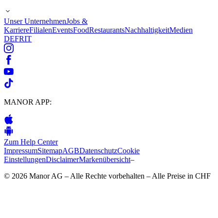
Unser Unternehmen
Jobs &
Karriere
Filialen
Events
Food
Restaurants
Nachhaltigkeit
Medien
DE
FR
IT
MANOR APP:
Zum Help Center
Impressum
Sitemap
AGB
Datenschutz
Cookie
Einstellungen
Disclaimer
Markenübersicht
–
© 2026 Manor AG – Alle Rechte vorbehalten – Alle Preise in CHF