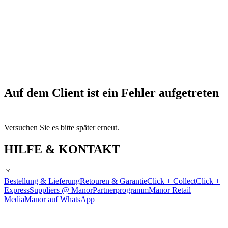
Auf dem Client ist ein Fehler aufgetreten
Versuchen Sie es bitte später erneut.
HILFE & KONTAKT
Bestellung & Lieferung
Retouren & Garantie
Click + Collect
Click +
Express
Suppliers @ Manor
Partnerprogramm
Manor Retail
Media
Manor auf WhatsApp