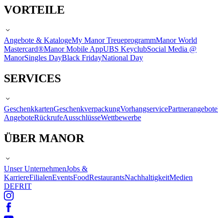
VORTEILE
Angebote & Kataloge
My Manor Treueprogramm
Manor World
Mastercard®
Manor Mobile App
UBS Keyclub
Social Media @
Manor
Singles Day
Black Friday
National Day
SERVICES
Geschenkkarten
Geschenkverpackung
Vorhangservice
Partnerangebote
Angebote
Rückrufe
Ausschlüsse
Wettbewerbe
ÜBER MANOR
Unser Unternehmen
Jobs &
Karriere
Filialen
Events
Food
Restaurants
Nachhaltigkeit
Medien
DE
FR
IT