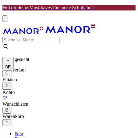
Hol dir deine Must-haves fürs neue Schuljahr >
Meist gesucht
DE
Suchverlauf
Filialen
Konto
Wunschlisten
Warenkorb
Neu