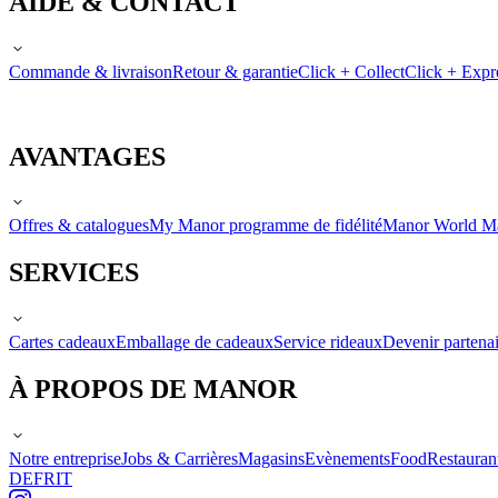
AIDE & CONTACT
Commande & livraison
Retour & garantie
Click + Collect
Click + Expr
AVANTAGES
Offres & catalogues
My Manor programme de fidélité
Manor World M
SERVICES
Cartes cadeaux
Emballage de cadeaux
Service rideaux
Devenir partenai
À PROPOS DE MANOR
Notre entreprise
Jobs & Carrières
Magasins
Evènements
Food
Restauran
DE
FR
IT