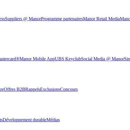
ess
Suppliers @ Manor
Programme partenaires
Manor Retail Media
Mano
astercard®
Manor Mobile App
UBS Keyclub
Social Media @ Manor
Sin
re
Offres B2B
Rappels
Exclusions
Concours
ts
Développement durable
Médias