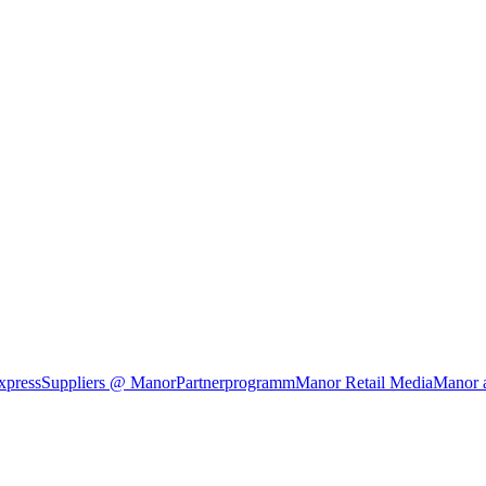
xpress
Suppliers @ Manor
Partnerprogramm
Manor Retail Media
Manor 