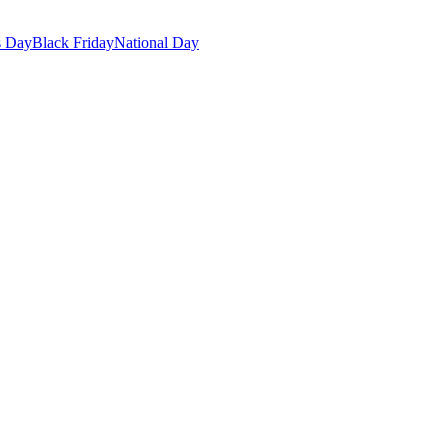
s Day
Black Friday
National Day