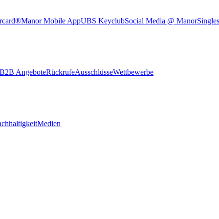
rcard®
Manor Mobile App
UBS Keyclub
Social Media @ Manor
Single
B2B Angebote
Rückrufe
Ausschlüsse
Wettbewerbe
chhaltigkeit
Medien