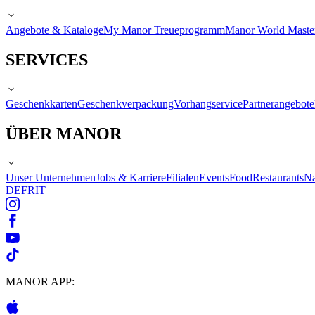
Angebote & Kataloge
My Manor Treueprogramm
Manor World Maste
SERVICES
Geschenkkarten
Geschenkverpackung
Vorhangservice
Partnerangebote
ÜBER MANOR
Unser Unternehmen
Jobs & Karriere
Filialen
Events
Food
Restaurants
Na
DE
FR
IT
MANOR APP: