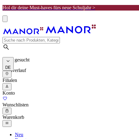
Hol dir deine Must-haves fürs neue Schuljahr >
Meist gesucht
DE
Suchverlauf
Filialen
Konto
Wunschlisten
Warenkorb
Neu