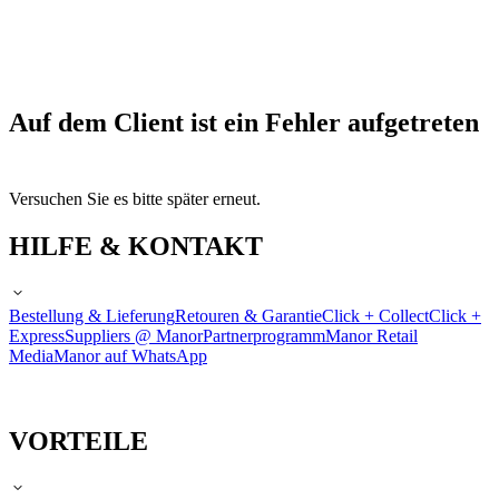
Auf dem Client ist ein Fehler aufgetreten
Versuchen Sie es bitte später erneut.
HILFE & KONTAKT
Bestellung & Lieferung
Retouren & Garantie
Click + Collect
Click +
Express
Suppliers @ Manor
Partnerprogramm
Manor Retail
Media
Manor auf WhatsApp
VORTEILE