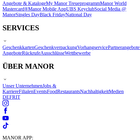
Angebote & Kataloge
My Manor Treueprogramm
Manor World
Mastercard®
Manor Mobile App
UBS Keyclub
Social Media @
Manor
Singles Day
Black Friday
National Day
SERVICES
Geschenkkarten
Geschenkverpackung
Vorhangservice
Partnerangebote
Angebote
Rückrufe
Ausschlüsse
Wettbewerbe
ÜBER MANOR
Unser Unternehmen
Jobs &
Karriere
Filialen
Events
Food
Restaurants
Nachhaltigkeit
Medien
DE
FR
IT
MANOR APP: