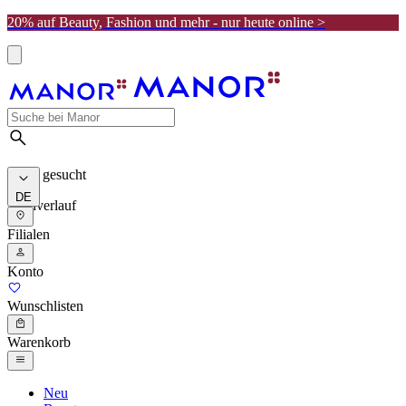
20% auf Beauty, Fashion und mehr - nur heute online >
Meist gesucht
DE
Suchverlauf
Filialen
Konto
Wunschlisten
Warenkorb
Neu