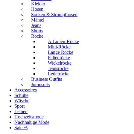
Kleider
Hosen
Socken & Strumpfhosen
Mäntel
Jeans
Shorts
Röcke
A-Linien-Röcke
Mini-Röcke
Lange Röcke
Faltenröcke
Wickelröcke
Jeansröcke
Lederröcke
Business Outfits
Jumpsuits
Accessoires
Schuhe
Wäsche
Sport
Leinen
Hochzeitsmode
Nachhaltige Mode
Sale %