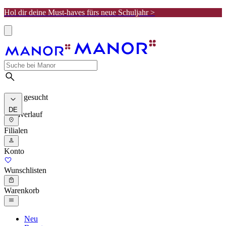
Hol dir deine Must-haves fürs neue Schuljahr >
Meist gesucht
DE
Suchverlauf
Filialen
Konto
Wunschlisten
Warenkorb
Neu