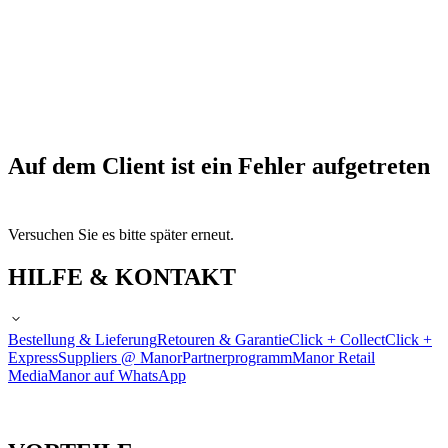
Auf dem Client ist ein Fehler aufgetreten
Versuchen Sie es bitte später erneut.
HILFE & KONTAKT
Bestellung & Lieferung
Retouren & Garantie
Click + Collect
Click +
Express
Suppliers @ Manor
Partnerprogramm
Manor Retail
Media
Manor auf WhatsApp