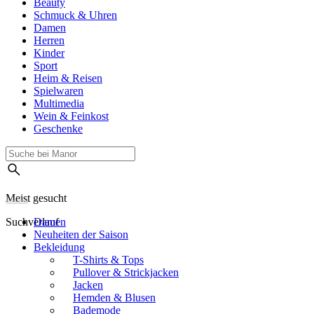
Beauty
Schmuck & Uhren
Damen
Herren
Kinder
Sport
Heim & Reisen
Spielwaren
Multimedia
Wein & Feinkost
Geschenke
Meist gesucht
Suchverlauf
Damen
Neuheiten der Saison
Bekleidung
T-Shirts & Tops
Pullover & Strickjacken
Jacken
Hemden & Blusen
Bademode