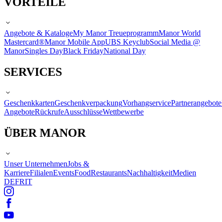
VORTEILE
Angebote & Kataloge
My Manor Treueprogramm
Manor World
Mastercard®
Manor Mobile App
UBS Keyclub
Social Media @
Manor
Singles Day
Black Friday
National Day
SERVICES
Geschenkkarten
Geschenkverpackung
Vorhangservice
Partnerangebote
Angebote
Rückrufe
Ausschlüsse
Wettbewerbe
ÜBER MANOR
Unser Unternehmen
Jobs &
Karriere
Filialen
Events
Food
Restaurants
Nachhaltigkeit
Medien
DE
FR
IT